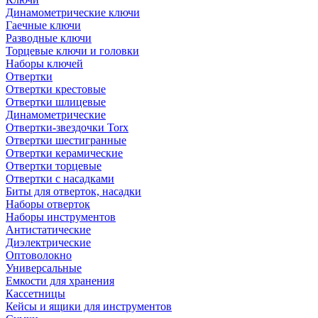
Динамометрические ключи
Гаечные ключи
Разводные ключи
Торцевые ключи и головки
Наборы ключей
Отвертки
Отвертки крестовые
Отвертки шлицевые
Динамометрические
Отвертки-звездочки Torx
Отвертки шестигранные
Отвертки керамические
Отвертки торцевые
Отвертки с насадками
Биты для отверток, насадки
Наборы отверток
Наборы инструментов
Антистатические
Диэлектрические
Оптоволокно
Универсальные
Емкости для хранения
Кассетницы
Кейсы и ящики для инструментов