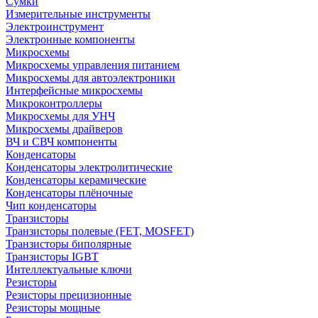
Сумки
Измерительные инструменты
Электроинструмент
Электронные компоненты
Микросхемы
Микросхемы управления питанием
Микросхемы для автоэлектроники
Интерфейсные микросхемы
Микроконтроллеры
Микросхемы для УНЧ
Микросхемы драйверов
ВЧ и СВЧ компоненты
Конденсаторы
Конденсаторы электролитические
Конденсаторы керамические
Конденсаторы плёночные
Чип конденсаторы
Транзисторы
Транзисторы полевые (FET, MOSFET)
Транзисторы биполярные
Транзисторы IGBT
Интеллектуальные ключи
Резисторы
Резисторы прецизионные
Резисторы мощные