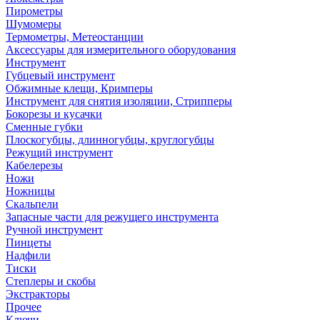
Пирометры
Шумомеры
Термометры, Метеостанции
Аксессуары для измерительного оборудования
Инструмент
Губцевый инструмент
Обжимные клещи, Кримперы
Инструмент для снятия изоляции, Стрипперы
Бокорезы и кусачки
Сменные губки
Плоскогубцы, длинногубцы, круглогубцы
Режущий инструмент
Кабелерезы
Ножи
Ножницы
Скальпели
Запасные части для режущего инструмента
Ручной инструмент
Пинцеты
Надфили
Тиски
Степлеры и скобы
Экстракторы
Прочее
Ключи