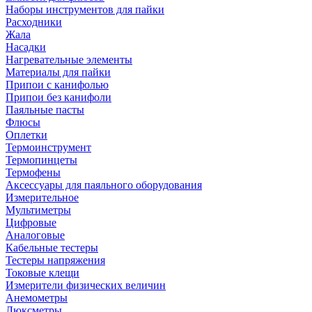
Наборы инструментов для пайки
Расходники
Жала
Насадки
Нагревательные элементы
Материалы для пайки
Припои с канифолью
Припои без канифоли
Паяльные пасты
Флюсы
Оплетки
Термоинструмент
Термопинцеты
Термофены
Аксессуары для паяльного оборудования
Измерительное
Мультиметры
Цифровые
Аналоговые
Кабельные тестеры
Тестеры напряжения
Токовые клещи
Измерители физических величин
Анемометры
Люксметры