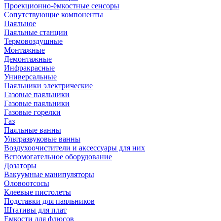
Проекционно-ёмкостные сенсоры
Сопутствующие компоненты
Паяльное
Паяльные станции
Термовоздушные
Монтажные
Демонтажные
Инфракрасные
Универсальные
Паяльники электрические
Газовые паяльники
Газовые паяльники
Газовые горелки
Газ
Паяльные ванны
Ультразвуковые ванны
Воздухоочистители и аксессуары для них
Вспомогательное оборудование
Дозаторы
Вакуумные манипуляторы
Оловоотсосы
Клеевые пистолеты
Подставки для паяльников
Штативы для плат
Емкости для флюсов