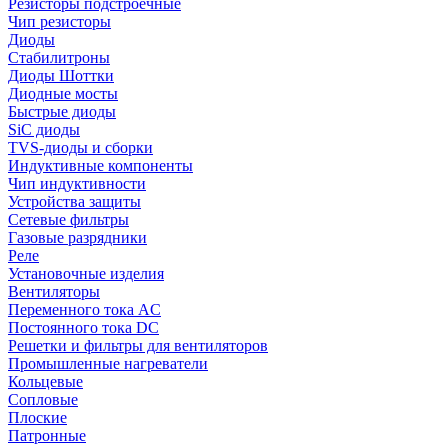
Резисторы подстроечные
Чип резисторы
Диоды
Стабилитроны
Диоды Шоттки
Диодные мосты
Быстрые диоды
SiC диоды
TVS-диоды и сборки
Индуктивные компоненты
Чип индуктивности
Устройства защиты
Сетевые фильтры
Газовые разрядники
Реле
Установочные изделия
Вентиляторы
Переменного тока AC
Постоянного тока DC
Решетки и фильтры для вентиляторов
Промышленные нагреватели
Кольцевые
Сопловые
Плоские
Патронные