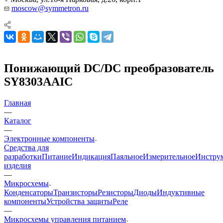
moscow@symmetron.ru
Понижающий DC/DC преобразователь
SY8303AAIC
Главная
—
Каталог
—
Электронные компоненты
Средства для
разработки
Питание
Индикация
Паяльное
Измерительное
Инстру
изделия
—
Микросхемы
Конденсаторы
Транзисторы
Резисторы
Диоды
Индуктивные
компоненты
Устройства защиты
Реле
—
Микросхемы управления питанием