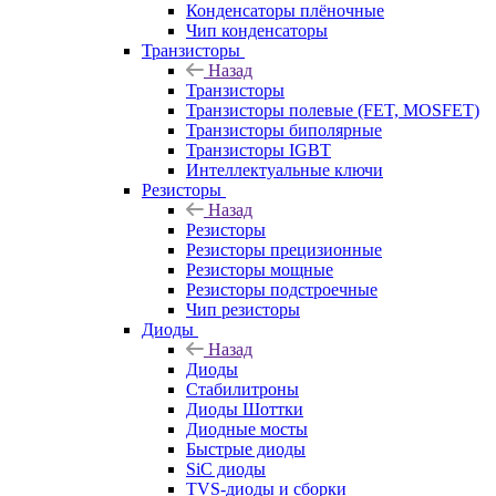
Конденсаторы плёночные
Чип конденсаторы
Транзисторы
Назад
Транзисторы
Транзисторы полевые (FET, MOSFET)
Транзисторы биполярные
Транзисторы IGBT
Интеллектуальные ключи
Резисторы
Назад
Резисторы
Резисторы прецизионные
Резисторы мощные
Резисторы подстроечные
Чип резисторы
Диоды
Назад
Диоды
Стабилитроны
Диоды Шоттки
Диодные мосты
Быстрые диоды
SiC диоды
TVS-диоды и сборки