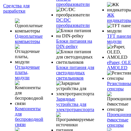
преобразователи
Средства для
разработки
ЖК
DC/DC
индикатор
преобразователи
Одноплатные
TFT панели
Блоки питания на
компьютеры
модули
DIN-рейку
ePaper, OL
Отладочные
Блоки питания для
AMOLED
платы,
светодиодных
модули
светильников
Резистивны
сенсоры
Зарядные
устройства для
Компоненты
электротранспорта
для
Проекцион
беспроводной
ёмкостные
связи
сенсоры