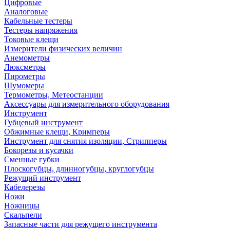
Цифровые
Аналоговые
Кабельные тестеры
Тестеры напряжения
Токовые клещи
Измерители физических величин
Анемометры
Люксметры
Пирометры
Шумомеры
Термометры, Метеостанции
Аксессуары для измерительного оборудования
Инструмент
Губцевый инструмент
Обжимные клещи, Кримперы
Инструмент для снятия изоляции, Стрипперы
Бокорезы и кусачки
Сменные губки
Плоскогубцы, длинногубцы, круглогубцы
Режущий инструмент
Кабелерезы
Ножи
Ножницы
Скальпели
Запасные части для режущего инструмента