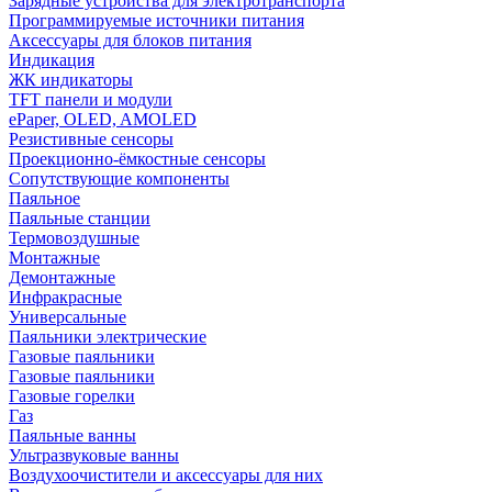
Зарядные устройства для электротранспорта
Программируемые источники питания
Аксессуары для блоков питания
Индикация
ЖК индикаторы
TFT панели и модули
ePaper, OLED, AMOLED
Резистивные сенсоры
Проекционно-ёмкостные сенсоры
Сопутствующие компоненты
Паяльное
Паяльные станции
Термовоздушные
Монтажные
Демонтажные
Инфракрасные
Универсальные
Паяльники электрические
Газовые паяльники
Газовые паяльники
Газовые горелки
Газ
Паяльные ванны
Ультразвуковые ванны
Воздухоочистители и аксессуары для них