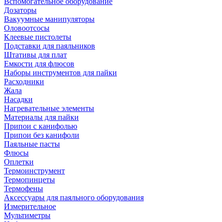
Вспомогательное оборудование
Дозаторы
Вакуумные манипуляторы
Оловоотсосы
Клеевые пистолеты
Подставки для паяльников
Штативы для плат
Емкости для флюсов
Наборы инструментов для пайки
Расходники
Жала
Насадки
Нагревательные элементы
Материалы для пайки
Припои с канифолью
Припои без канифоли
Паяльные пасты
Флюсы
Оплетки
Термоинструмент
Термопинцеты
Термофены
Аксессуары для паяльного оборудования
Измерительное
Мультиметры