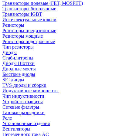
Транзисторы полевые (FET, MOSFET)
Транзисторы биполярные
Транзисторы IGBT
Интеллектуальные ключи
Резисторы
Резисторы прецизионные
Резисторы мощные
Резисторы подстроечные
Чип резисторы
Диоды
Стабилитроны
Диоды Шоттки
Диодные мосты
Быстрые диоды
SiC диоды
TVS-диоды и сборки
Индуктивные компоненты
Чип индуктивности
Устройства защиты
Сетевые фильтры
Газовые разрядники
Реле
Установочные изделия
Вентиляторы
Переменного тока AC