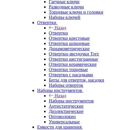
Гаечные ключи
Разводные ключи
Торцевые ключи и головки
Наборы ключей
Отвертки
Назад
Отвертки
Отвертки крестовые
Отвертки шлицевые
Динамометрические
Отвертки-звездочки Torx
Отвертки шестигранные
Отвертки керамические
Отвертки торцевые
Отвертки с насадками
Биты для отверток, насадки
Наборы отверток
Наборы инструментов
Назад
Наборы инструментов
Антистатические
Диэлектрические
Оптоволокно
Универсальные
Емкости для хранения