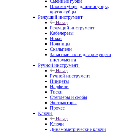
Сменные губки
Плоскогубцы, длинногубцы,
круглогубцы
Режущий инструмент
Назад
Режущий инструмент
Кабелерезы
Ножи
Ножницы
Скальпели
Запасные части для режущего
инструмента
Ручной инструмент
Назад
Ручной инструмент
Пинцеты
Надфили
Тиски
Степлеры и скобы
Экстракторы
Прочее
Ключи
Назад
Ключи
Динамометрические ключи