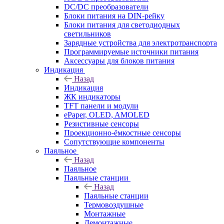
DC/DC преобразователи
Блоки питания на DIN-рейку
Блоки питания для светодиодных
светильников
Зарядные устройства для электротранспорта
Программируемые источники питания
Аксессуары для блоков питания
Индикация
Назад
Индикация
ЖК индикаторы
TFT панели и модули
ePaper, OLED, AMOLED
Резистивные сенсоры
Проекционно-ёмкостные сенсоры
Сопутствующие компоненты
Паяльное
Назад
Паяльное
Паяльные станции
Назад
Паяльные станции
Термовоздушные
Монтажные
Демонтажные