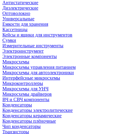
Антистатические
Диэлектрические
Оптоволокно
Универсальные
Емкости для хранения
Кассетницы
Кейсы и ящики для инструментов
Сумки
Измерительные инструменты
Электроинструмент
Электронные компоненты
Микросхемы
Микросхемы управления питанием
Микросхемы для автоэлектроники
Интерфейсные микросхемы
Микроконтроллеры
Микросхемы для УНЧ
Микросхемы драйверов
ВЧ и СВЧ компоненты
Конденсаторы
Конденсаторы электролитические
Конденсаторы керамические
Конденсаторы плёночные
Чип конденсаторы
Транзисторы