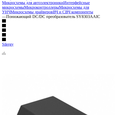
Микросхемы для автоэлектроники
Интерфейсные
микросхемы
Микроконтроллеры
Микросхемы для
УНЧ
Микросхемы драйверов
ВЧ и СВЧ компоненты
—
Понижающий DC/DC преобразователь SY8303AAIC
Silergy