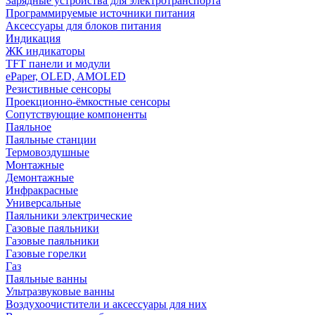
Зарядные устройства для электротранспорта
Программируемые источники питания
Аксессуары для блоков питания
Индикация
ЖК индикаторы
TFT панели и модули
ePaper, OLED, AMOLED
Резистивные сенсоры
Проекционно-ёмкостные сенсоры
Сопутствующие компоненты
Паяльное
Паяльные станции
Термовоздушные
Монтажные
Демонтажные
Инфракрасные
Универсальные
Паяльники электрические
Газовые паяльники
Газовые паяльники
Газовые горелки
Газ
Паяльные ванны
Ультразвуковые ванны
Воздухоочистители и аксессуары для них