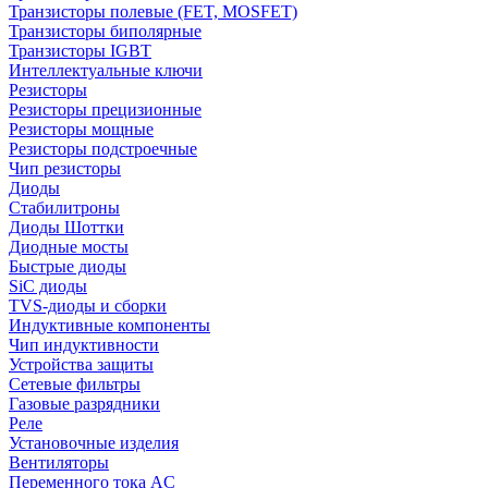
Транзисторы полевые (FET, MOSFET)
Транзисторы биполярные
Транзисторы IGBT
Интеллектуальные ключи
Резисторы
Резисторы прецизионные
Резисторы мощные
Резисторы подстроечные
Чип резисторы
Диоды
Стабилитроны
Диоды Шоттки
Диодные мосты
Быстрые диоды
SiC диоды
TVS-диоды и сборки
Индуктивные компоненты
Чип индуктивности
Устройства защиты
Сетевые фильтры
Газовые разрядники
Реле
Установочные изделия
Вентиляторы
Переменного тока AC