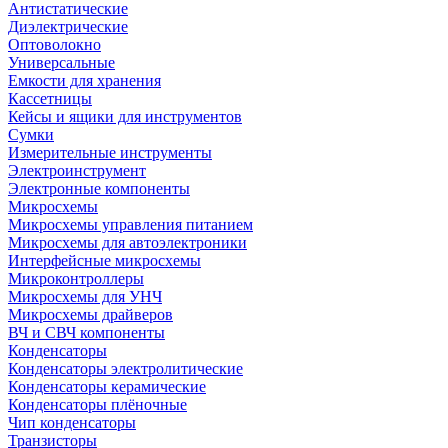
Антистатические
Диэлектрические
Оптоволокно
Универсальные
Емкости для хранения
Кассетницы
Кейсы и ящики для инструментов
Сумки
Измерительные инструменты
Электроинструмент
Электронные компоненты
Микросхемы
Микросхемы управления питанием
Микросхемы для автоэлектроники
Интерфейсные микросхемы
Микроконтроллеры
Микросхемы для УНЧ
Микросхемы драйверов
ВЧ и СВЧ компоненты
Конденсаторы
Конденсаторы электролитические
Конденсаторы керамические
Конденсаторы плёночные
Чип конденсаторы
Транзисторы