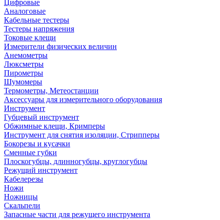
Цифровые
Аналоговые
Кабельные тестеры
Тестеры напряжения
Токовые клещи
Измерители физических величин
Анемометры
Люксметры
Пирометры
Шумомеры
Термометры, Метеостанции
Аксессуары для измерительного оборудования
Инструмент
Губцевый инструмент
Обжимные клещи, Кримперы
Инструмент для снятия изоляции, Стрипперы
Бокорезы и кусачки
Сменные губки
Плоскогубцы, длинногубцы, круглогубцы
Режущий инструмент
Кабелерезы
Ножи
Ножницы
Скальпели
Запасные части для режущего инструмента