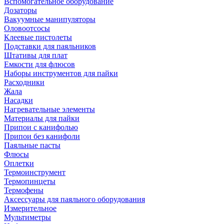
Вспомогательное оборудование
Дозаторы
Вакуумные манипуляторы
Оловоотсосы
Клеевые пистолеты
Подставки для паяльников
Штативы для плат
Емкости для флюсов
Наборы инструментов для пайки
Расходники
Жала
Насадки
Нагревательные элементы
Материалы для пайки
Припои с канифолью
Припои без канифоли
Паяльные пасты
Флюсы
Оплетки
Термоинструмент
Термопинцеты
Термофены
Аксессуары для паяльного оборудования
Измерительное
Мультиметры