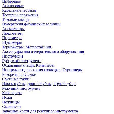
Цифровые
Аналоговые
Кабельные тестеры
Тестеры напряжения
Токовые клещи
Измерители физических величин
Анемометры
Люксметры
Пирометры
Шумомеры
Термометры, Метеостанции
Аксессуары для измерительного оборудования
Инструмент
Губцевый инструмент
Обжимные клещи, Кримперы
Инструмент для снятия изоляции, Стрипперы
Бокорезы и кусачки
Сменные губки
Плоскогубцы, длинногубцы, круглогубцы
Режущий инструмент
Кабелерезы
Ножи
Ножницы
Скальпели
Запасные части для режущего инструмента