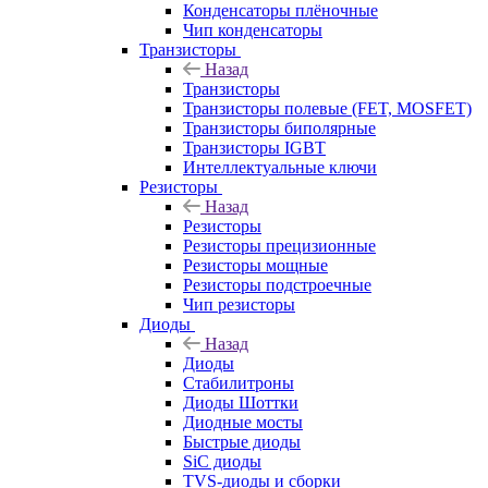
Конденсаторы плёночные
Чип конденсаторы
Транзисторы
Назад
Транзисторы
Транзисторы полевые (FET, MOSFET)
Транзисторы биполярные
Транзисторы IGBT
Интеллектуальные ключи
Резисторы
Назад
Резисторы
Резисторы прецизионные
Резисторы мощные
Резисторы подстроечные
Чип резисторы
Диоды
Назад
Диоды
Стабилитроны
Диоды Шоттки
Диодные мосты
Быстрые диоды
SiC диоды
TVS-диоды и сборки