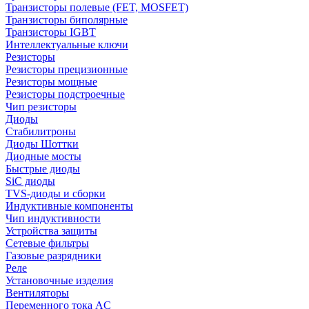
Транзисторы полевые (FET, MOSFET)
Транзисторы биполярные
Транзисторы IGBT
Интеллектуальные ключи
Резисторы
Резисторы прецизионные
Резисторы мощные
Резисторы подстроечные
Чип резисторы
Диоды
Стабилитроны
Диоды Шоттки
Диодные мосты
Быстрые диоды
SiC диоды
TVS-диоды и сборки
Индуктивные компоненты
Чип индуктивности
Устройства защиты
Сетевые фильтры
Газовые разрядники
Реле
Установочные изделия
Вентиляторы
Переменного тока AC