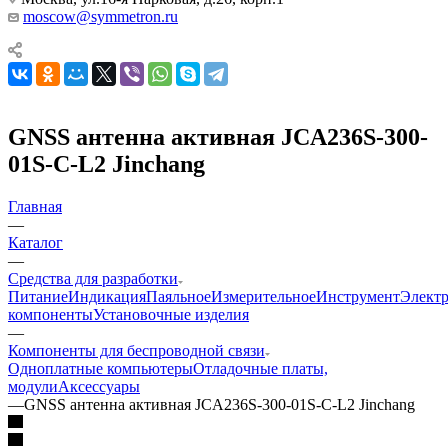
moscow@symmetron.ru
GNSS антенна активная JCA236S-300-
01S-C-L2 Jinchang
Главная
—
Каталог
—
Средства для разработки
Питание
Индикация
Паяльное
Измерительное
Инструмент
Элект
компоненты
Установочные изделия
—
Компоненты для беспроводной связи
Одноплатные компьютеры
Отладочные платы,
модули
Аксессуары
—
GNSS антенна активная JCA236S-300-01S-C-L2 Jinchang