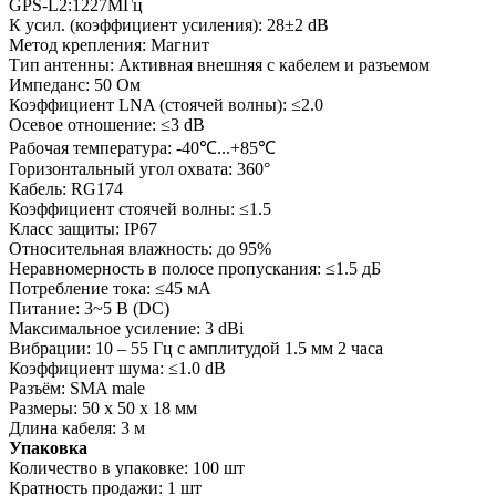
GPS-L2:1227МГц
К усил. (коэффициент усиления): 28±2 dB
Метод крепления: Магнит
Тип антенны: Активная внешняя с кабелем и разъемом
Импеданс: 50 Ом
Коэффициент LNA (стоячей волны): ≤2.0
Осевое отношение: ≤3 dB
Рабочая температура: -40℃...+85℃
Горизонтальный угол охвата: 360°
Кабель: RG174
Коэффициент стоячей волны: ≤1.5
Класс защиты: IP67
Относительная влажность: до 95%
Неравномерность в полосе пропускания: ≤1.5 дБ
Потребление тока: ≤45 мА
Питание: 3~5 В (DC)
Максимальное усиление: 3 dBi
Вибрации: 10 – 55 Гц с амплитудой 1.5 мм 2 часа
Коэффициент шума: ≤1.0 dB
Разъём: SMA male
Размеры: 50 х 50 х 18 мм
Длина кабеля: 3 м
Упаковка
Количество в упаковке: 100 шт
Кратность продажи: 1 шт