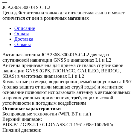
—
JCA236S-300-01S-C-L2
Цена действительна только для интернет-магазина и может
отличаться от цен в розничных магазинах
Описание
Оплата
Доставка
Отзывы
Активная антенна JCA236S-300-01S-C-L2 для задач
спутниковой навигации GNSS в диапазонах L1 и L2
Антенна предназначена для приема сигналов спутниковой
навигации GNSS (GPS, ГЛОНАСС, GALILEO, BEIDOU,
SBAS) в частотных диапазонах L1 и L2
Компактные размеры, водонепроницаемый корпус класса IP67
(полная защита от пыли мощных струй воды) и магнитное
основание позволяют использовать антенну в автомобильных
и прочих уличных применениях, требующих высокой
устойчивости к погодным воздействиям
Основные характеристики
Беспроводные технологии (WiFi, BT и т.д.)
Верхний диапазон:
BDS-B1 / GPS-L1 / GLONASS-G1:1561.098~1602МГц
Нижний диапазон: