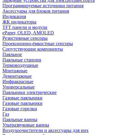
Зарядные устройства для электротранспорта
Программируемые источники питания
Аксессуары для блоков питания
Индикация
ЖК индикаторы
TFT панели и модули
ePaper, OLED, AMOLED
Резистивные сенсоры
Проекционно-ёмкостные сенсоры
Сопутствующие компоненты
Паяльное
Паяльные станции
Термовоздушные
Монтажные
Демонтажные
Инфракрасные
Универсальные
Паяльники электрические
Газовые паяльники
Газовые паяльники
Газовые горелки
Газ
Паяльные ванны
Ультразвуковые ванны
Воздухоочистители и аксессуары для них