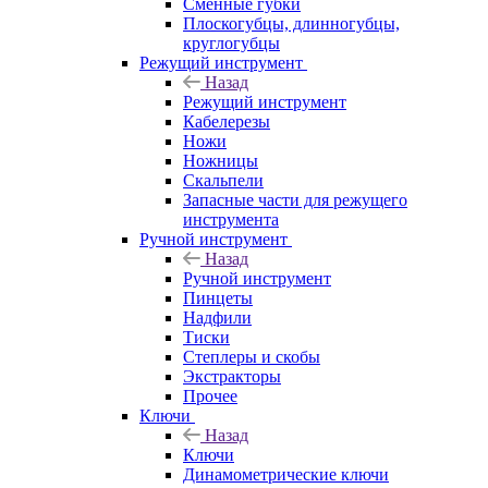
Сменные губки
Плоскогубцы, длинногубцы,
круглогубцы
Режущий инструмент
Назад
Режущий инструмент
Кабелерезы
Ножи
Ножницы
Скальпели
Запасные части для режущего
инструмента
Ручной инструмент
Назад
Ручной инструмент
Пинцеты
Надфили
Тиски
Степлеры и скобы
Экстракторы
Прочее
Ключи
Назад
Ключи
Динамометрические ключи