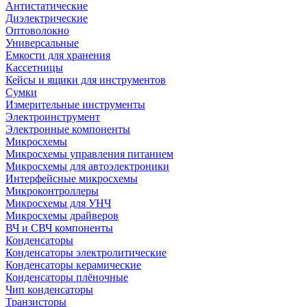
Антистатические
Диэлектрические
Оптоволокно
Универсальные
Емкости для хранения
Кассетницы
Кейсы и ящики для инструментов
Сумки
Измерительные инструменты
Электроинструмент
Электронные компоненты
Микросхемы
Микросхемы управления питанием
Микросхемы для автоэлектроники
Интерфейсные микросхемы
Микроконтроллеры
Микросхемы для УНЧ
Микросхемы драйверов
ВЧ и СВЧ компоненты
Конденсаторы
Конденсаторы электролитические
Конденсаторы керамические
Конденсаторы плёночные
Чип конденсаторы
Транзисторы