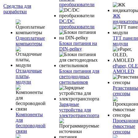
преобразователи
Средства для
разработки
ЖК
DC/DC
индикатор
преобразователи
Одноплатные
TFT панели
Блоки питания на
компьютеры
модули
DIN-рейку
ePaper, OL
Отладочные
Блоки питания для
AMOLED
платы,
светодиодных
модули
светильников
Резистивны
сенсоры
Зарядные
устройства для
Компоненты
электротранспорта
для
Проекцион
беспроводной
ёмкостные
связи
сенсоры