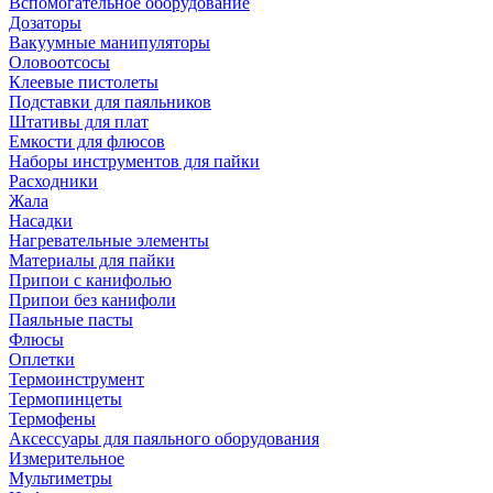
Вспомогательное оборудование
Дозаторы
Вакуумные манипуляторы
Оловоотсосы
Клеевые пистолеты
Подставки для паяльников
Штативы для плат
Емкости для флюсов
Наборы инструментов для пайки
Расходники
Жала
Насадки
Нагревательные элементы
Материалы для пайки
Припои с канифолью
Припои без канифоли
Паяльные пасты
Флюсы
Оплетки
Термоинструмент
Термопинцеты
Термофены
Аксессуары для паяльного оборудования
Измерительное
Мультиметры