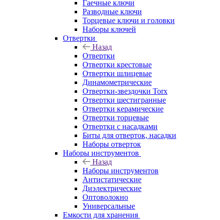
Гаечные ключи
Разводные ключи
Торцевые ключи и головки
Наборы ключей
Отвертки
Назад
Отвертки
Отвертки крестовые
Отвертки шлицевые
Динамометрические
Отвертки-звездочки Torx
Отвертки шестигранные
Отвертки керамические
Отвертки торцевые
Отвертки с насадками
Биты для отверток, насадки
Наборы отверток
Наборы инструментов
Назад
Наборы инструментов
Антистатические
Диэлектрические
Оптоволокно
Универсальные
Емкости для хранения