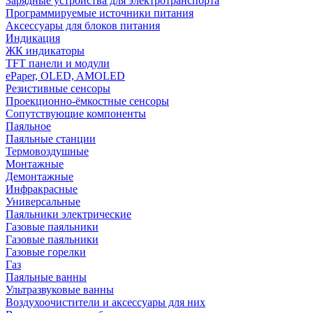
Зарядные устройства для электротранспорта
Программируемые источники питания
Аксессуары для блоков питания
Индикация
ЖК индикаторы
TFT панели и модули
ePaper, OLED, AMOLED
Резистивные сенсоры
Проекционно-ёмкостные сенсоры
Сопутствующие компоненты
Паяльное
Паяльные станции
Термовоздушные
Монтажные
Демонтажные
Инфракрасные
Универсальные
Паяльники электрические
Газовые паяльники
Газовые паяльники
Газовые горелки
Газ
Паяльные ванны
Ультразвуковые ванны
Воздухоочистители и аксессуары для них