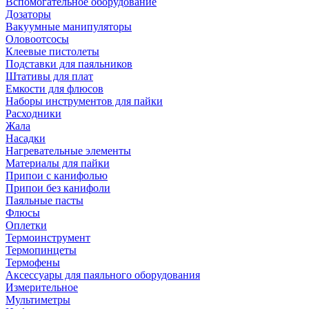
Вспомогательное оборудование
Дозаторы
Вакуумные манипуляторы
Оловоотсосы
Клеевые пистолеты
Подставки для паяльников
Штативы для плат
Емкости для флюсов
Наборы инструментов для пайки
Расходники
Жала
Насадки
Нагревательные элементы
Материалы для пайки
Припои с канифолью
Припои без канифоли
Паяльные пасты
Флюсы
Оплетки
Термоинструмент
Термопинцеты
Термофены
Аксессуары для паяльного оборудования
Измерительное
Мультиметры