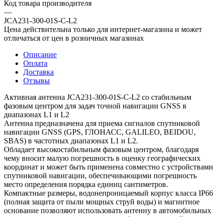
Код товара производителя
—
JCA231-300-01S-C-L2
Цена действительна только для интернет-магазина и может
отличаться от цен в розничных магазинах
Описание
Оплата
Доставка
Отзывы
Активная антенна JCA231-300-01S-C-L2 со стабильным
фазовым центром для задач точной навигации GNSS в
диапазонах L1 и L2
Антенна предназначена для приема сигналов спутниковой
навигации GNSS (GPS, ГЛОНАСС, GALILEO, BEIDOU,
SBAS) в частотных диапазонах L1 и L2.
Обладает высокостабильным фазовым центром, благодаря
чему вносит малую погрешность в оценку географических
координат и может быть применена совместно с устройствами
спутниковой навигации, обеспечивающими погрешность
место определения порядка единиц сантиметров.
Компактные размеры, водонепроницаемый корпус класса IP66
(полная защита от пыли мощных струй воды) и магнитное
основание позволяют использовать антенну в автомобильных