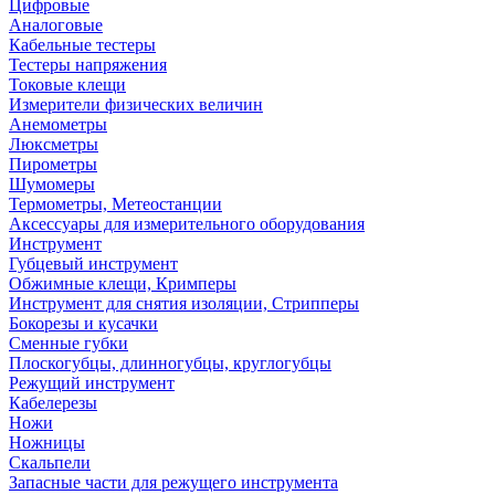
Цифровые
Аналоговые
Кабельные тестеры
Тестеры напряжения
Токовые клещи
Измерители физических величин
Анемометры
Люксметры
Пирометры
Шумомеры
Термометры, Метеостанции
Аксессуары для измерительного оборудования
Инструмент
Губцевый инструмент
Обжимные клещи, Кримперы
Инструмент для снятия изоляции, Стрипперы
Бокорезы и кусачки
Сменные губки
Плоскогубцы, длинногубцы, круглогубцы
Режущий инструмент
Кабелерезы
Ножи
Ножницы
Скальпели
Запасные части для режущего инструмента