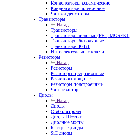
Конденсаторы керамические
Конденсаторы плёночные
Чип конденсаторы
Транзисторы
Назад
Транзисторы
Транзисторы полевые (FET, MOSFET)
Транзисторы биполярные
Транзисторы IGBT
Интеллектуальные ключи
Резисторы
Назад
Резисторы
Резисторы прецизионные
Резисторы мощные
Резисторы подстроечные
Чип резисторы
Диоды
Назад
Диоды
Стабилитроны
Диоды Шоттки
Диодные мосты
Быстрые диоды
SiC диоды