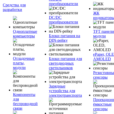
преобразователи
Средства для
разработки
ЖК
DC/DC
индикатор
преобразователи
Одноплатные
TFT панели
Блоки питания на
компьютеры
модули
DIN-рейку
ePaper, OL
Отладочные
Блоки питания для
AMOLED
платы,
светодиодных
модули
светильников
Резистивны
сенсоры
Зарядные
устройства для
Компоненты
электротранспорта
для
Проекцион
беспроводной
ёмкостные
связи
сенсоры