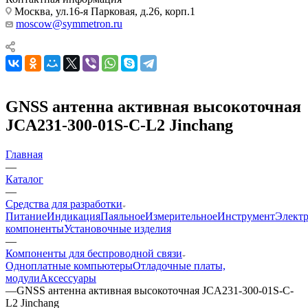
Москва, ул.16-я Парковая, д.26, корп.1
moscow@symmetron.ru
GNSS антенна активная высокоточная
JCA231-300-01S-C-L2 Jinchang
Главная
—
Каталог
—
Средства для разработки
Питание
Индикация
Паяльное
Измерительное
Инструмент
Элект
компоненты
Установочные изделия
—
Компоненты для беспроводной связи
Одноплатные компьютеры
Отладочные платы,
модули
Аксессуары
—
GNSS антенна активная высокоточная JCA231-300-01S-C-
L2 Jinchang