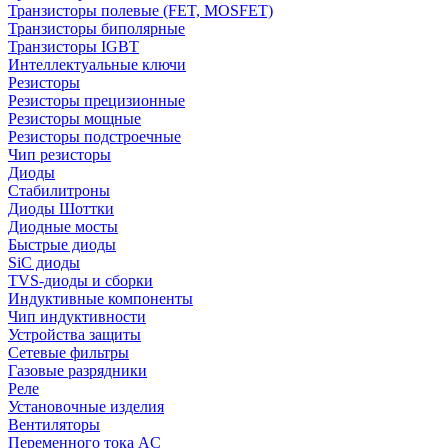
Транзисторы полевые (FET, MOSFET)
Транзисторы биполярные
Транзисторы IGBT
Интеллектуальные ключи
Резисторы
Резисторы прецизионные
Резисторы мощные
Резисторы подстроечные
Чип резисторы
Диоды
Стабилитроны
Диоды Шоттки
Диодные мосты
Быстрые диоды
SiC диоды
TVS-диоды и сборки
Индуктивные компоненты
Чип индуктивности
Устройства защиты
Сетевые фильтры
Газовые разрядники
Реле
Установочные изделия
Вентиляторы
Переменного тока AC