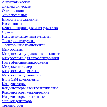
Антистатические
Диэлектрические
Оптоволокно
Универсальные
Емкости для хранения
Кассетницы
Кейсы и ящики для инструментов
Сумки
Измерительные инструменты
Электроинструмент
Электронные компоненты
Микросхемы
Микросхемы управления питанием
Микросхемы для автоэлектроники
Интерфейсные микросхемы
Микроконтроллеры
Микросхемы для УНЧ
Микросхемы драйверов
ВЧ и СВЧ компоненты
Конденсаторы
Конденсаторы электролитические
Конденсаторы керамические
Конденсаторы плёночные
Чип конденсаторы
Транзисторы