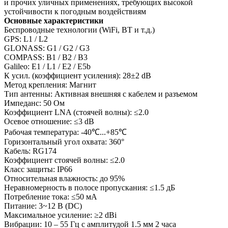
и прочих уличных применениях, требующих высокой
устойчивости к погодным воздействиям
Основные характеристики
Беспроводные технологии (WiFi, BT и т.д.)
GPS: L1 / L2
GLONASS: G1 / G2 / G3
COMPASS: B1 / B2 / B3
Galileo: E1 / L1 / E2 / E5b
К усил. (коэффициент усиления): 28±2 dB
Метод крепления: Магнит
Тип антенны: Активная внешняя с кабелем и разъемом
Импеданс: 50 Ом
Коэффициент LNA (стоячей волны): ≤2.0
Осевое отношение: ≤3 dB
Рабочая температура: -40℃...+85℃
Горизонтальный угол охвата: 360°
Кабель: RG174
Коэффициент стоячей волны: ≤2.0
Класс защиты: IP66
Относительная влажность: до 95%
Неравномерность в полосе пропускания: ≤1.5 дБ
Потребление тока: ≤50 мА
Питание: 3~12 В (DC)
Максимальное усиление: ≥2 dBi
Вибрации: 10 – 55 Гц с амплитудой 1.5 мм 2 часа