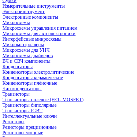
Сумки
Измерительные инструменты
Электроинструмент
Электронные компоненты
Микросхемы
Микросхемы управления питанием
Микросхемы для автоэлектроники
Интерфейсные микросхемы
Микроконтроллеры
Микросхемы для УНЧ
Микросхемы драйверов
ВЧ и СВЧ компоненты
Конденсаторы
Конденсаторы электролитические
Конденсаторы керамические
Конденсаторы плёночные
Чип конденсаторы
Транзисторы
Транзисторы полевые (FET, MOSFET)
Транзисторы биполярные
Транзисторы IGBT
Интеллектуальные ключи
Резисторы
Резисторы прецизионные
Резисторы мощные