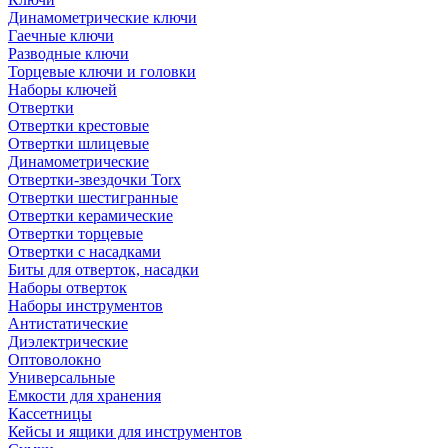
Динамометрические ключи
Гаечные ключи
Разводные ключи
Торцевые ключи и головки
Наборы ключей
Отвертки
Отвертки крестовые
Отвертки шлицевые
Динамометрические
Отвертки-звездочки Torx
Отвертки шестигранные
Отвертки керамические
Отвертки торцевые
Отвертки с насадками
Биты для отверток, насадки
Наборы отверток
Наборы инструментов
Антистатические
Диэлектрические
Оптоволокно
Универсальные
Емкости для хранения
Кассетницы
Кейсы и ящики для инструментов