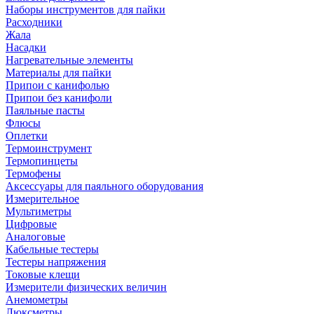
Наборы инструментов для пайки
Расходники
Жала
Насадки
Нагревательные элементы
Материалы для пайки
Припои с канифолью
Припои без канифоли
Паяльные пасты
Флюсы
Оплетки
Термоинструмент
Термопинцеты
Термофены
Аксессуары для паяльного оборудования
Измерительное
Мультиметры
Цифровые
Аналоговые
Кабельные тестеры
Тестеры напряжения
Токовые клещи
Измерители физических величин
Анемометры
Люксметры