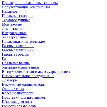
Проекционно-ёмкостные сенсоры
Сопутствующие компоненты
Паяльное
Паяльные станции
Термовоздушные
Монтажные
Демонтажные
Инфракрасные
Универсальные
Паяльники электрические
Газовые паяльники
Газовые паяльники
Газовые горелки
Газ
Паяльные ванны
Ультразвуковые ванны
Воздухоочистители и аксессуары для них
Вспомогательное оборудование
Дозаторы
Вакуумные манипуляторы
Оловоотсосы
Клеевые пистолеты
Подставки для паяльников
Штативы для плат
Емкости для флюсов