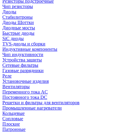
Резисторы подстроечные
Чип резисторы
Диоды
Стабилитроны
Диоды Шоттки
Диодные мосты
Быстрые диоды
SiC диоды
TVS-диоды и сборки
Индуктивные компоненты
Чип индуктивности
Устройства защиты
Сетевые фильтры
Газовые разрядники
Реле
Установочные изделия
Вентиляторы
Переменного тока AC
Постоянного тока DC
Решетки и фильтры для вентиляторов
Промышленные нагреватели
Кольцевые
Сопловые
Плоские
Патронные