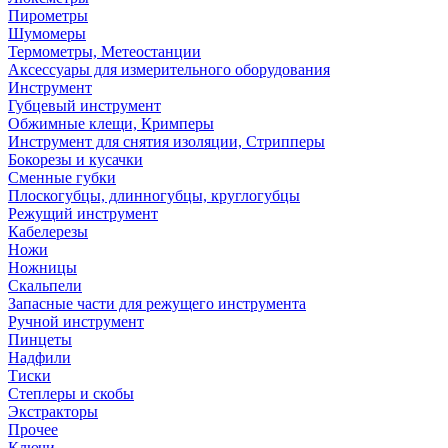
Пирометры
Шумомеры
Термометры, Метеостанции
Аксессуары для измерительного оборудования
Инструмент
Губцевый инструмент
Обжимные клещи, Кримперы
Инструмент для снятия изоляции, Стрипперы
Бокорезы и кусачки
Сменные губки
Плоскогубцы, длинногубцы, круглогубцы
Режущий инструмент
Кабелерезы
Ножи
Ножницы
Скальпели
Запасные части для режущего инструмента
Ручной инструмент
Пинцеты
Надфили
Тиски
Степлеры и скобы
Экстракторы
Прочее
Ключи