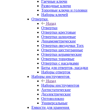
Гаечные ключи
Разводные ключи
Торцевые ключи и головки
Наборы ключей
Отвертки
Назад
Отвертки
Отвертки крестовые
Отвертки шлицевые
Динамометрические
Отвертки-звездочки Torx
Отвертки шестигранные
Отвертки керамические
Отвертки торцевые
Отвертки с насадками
Биты для отверток, насадки
Наборы отверток
Наборы инструментов
Назад
Наборы инструментов
Антистатические
Диэлектрические
Оптоволокно
Универсальные
Емкости для хранения