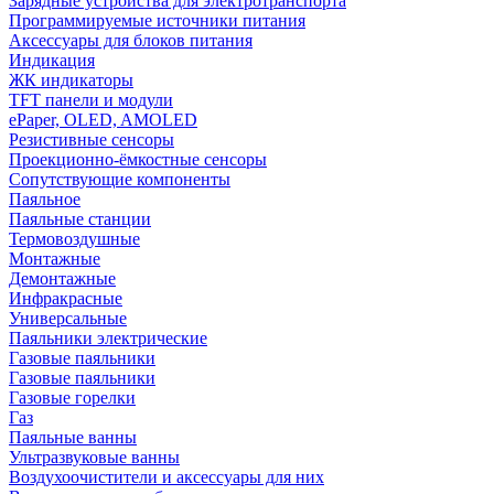
Зарядные устройства для электротранспорта
Программируемые источники питания
Аксессуары для блоков питания
Индикация
ЖК индикаторы
TFT панели и модули
ePaper, OLED, AMOLED
Резистивные сенсоры
Проекционно-ёмкостные сенсоры
Сопутствующие компоненты
Паяльное
Паяльные станции
Термовоздушные
Монтажные
Демонтажные
Инфракрасные
Универсальные
Паяльники электрические
Газовые паяльники
Газовые паяльники
Газовые горелки
Газ
Паяльные ванны
Ультразвуковые ванны
Воздухоочистители и аксессуары для них