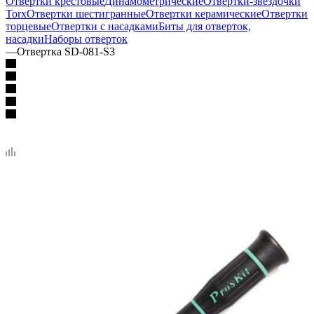
Отвертки крестовые
Динамометрические
Отвертки-звездочки
Torx
Отвертки шестигранные
Отвертки керамические
Отвертки
торцевые
Отвертки с насадками
Биты для отверток,
насадки
Наборы отверток
—
Отвертка SD-081-S3