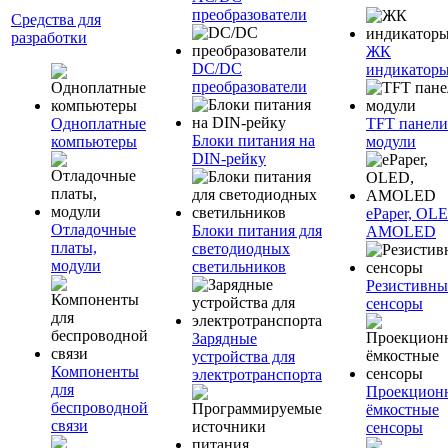
преобразователи
Средства для
разработки
ЖК
DC/DC
индикатор
преобразователи
Одноплатные
TFT панели
Блоки питания на
компьютеры
модули
DIN-рейку
ePaper, OL
Отладочные
Блоки питания для
AMOLED
платы,
светодиодных
модули
светильников
Резистивны
сенсоры
Зарядные
устройства для
Компоненты
электротранспорта
для
Проекцион
беспроводной
ёмкостные
связи
сенсоры