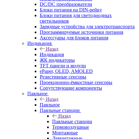
DC/DC преобразователи
Блоки питания на DIN-рейку
Блоки питания для светодиодных
светильников
Зарядные устройства для электротранспорта
Программируемые источники питания
Аксессуары для блоков питания
Индикация
Назад
Индикация
ЖК индикаторы
TFT панели и модули
ePaper, OLED, AMOLED
Резистивные сенсоры
Проекционно-ёмкостные сенсоры
Сопутствующие компоненты
Паяльное
Назад
Паяльное
Паяльные станции
Назад
Паяльные станции
Термовоздушные
Монтажные
Демонтажные