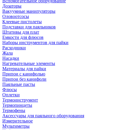
Вспомогательное оборудование
Дозаторы
Вакуумные манипуляторы
Оловоотсосы
Клеевые пистолеты
Подставки для паяльников
Штативы для плат
Емкости для флюсов
Наборы инструментов для пайки
Расходники
Жала
Насадки
Нагревательные элементы
Материалы для пайки
Припои с канифолью
Припои без канифоли
Паяльные пасты
Флюсы
Оплетки
Термоинструмент
Термопинцеты
Термофены
Аксессуары для паяльного оборудования
Измерительное
Мультиметры