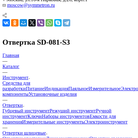
moscow@symmetron.ru
Отвертка SD-081-S3
Главная
—
Каталог
—
Инструмент
Средства для
разработки
Питание
Индикация
Паяльное
Измерительное
Электр
компоненты
Установочные изделия
—
Отвертки
Губцевый инструмент
Режущий инструмент
Ручной
инструмент
Ключи
Наборы инструментов
Емкости для
хранения
Измерительные инструменты
Электроинструмент
—
Отвертки шлицевые