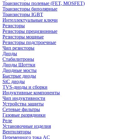
Транзисторы полевые (FET, MOSFET)
Транзисторы биполярные
Транзисторы IGBT
Интеллектуальные ключи
Резисторы
Резисторы прецизионные
Резисторы мощные
Резисторы подстроечные
Чип резисторы
Диоды
Стабилитроны
Диоды Шоттки
Диодные мосты
Быстрые диоды
SiC диоды
TVS-диоды и сборки
Индуктивные компоненты
Чип индуктивности
Устройства защиты
Сетевые фильтры
Газовые разрядники
Реле
Установочные изделия
Вентиляторы
Переменного тока AC