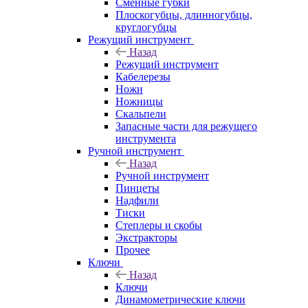
Сменные губки
Плоскогубцы, длинногубцы,
круглогубцы
Режущий инструмент
Назад
Режущий инструмент
Кабелерезы
Ножи
Ножницы
Скальпели
Запасные части для режущего
инструмента
Ручной инструмент
Назад
Ручной инструмент
Пинцеты
Надфили
Тиски
Степлеры и скобы
Экстракторы
Прочее
Ключи
Назад
Ключи
Динамометрические ключи