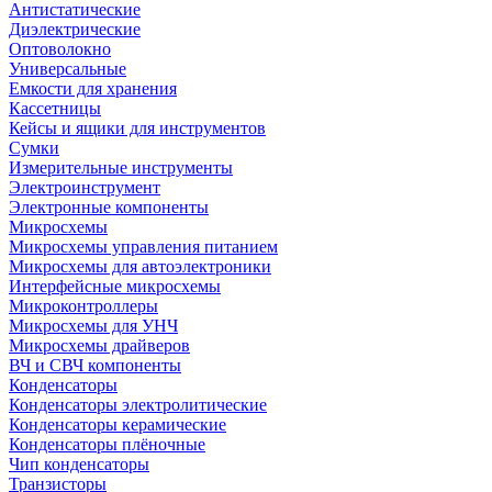
Антистатические
Диэлектрические
Оптоволокно
Универсальные
Емкости для хранения
Кассетницы
Кейсы и ящики для инструментов
Сумки
Измерительные инструменты
Электроинструмент
Электронные компоненты
Микросхемы
Микросхемы управления питанием
Микросхемы для автоэлектроники
Интерфейсные микросхемы
Микроконтроллеры
Микросхемы для УНЧ
Микросхемы драйверов
ВЧ и СВЧ компоненты
Конденсаторы
Конденсаторы электролитические
Конденсаторы керамические
Конденсаторы плёночные
Чип конденсаторы
Транзисторы