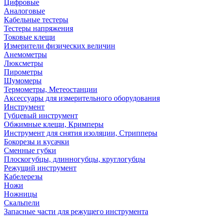
Цифровые
Аналоговые
Кабельные тестеры
Тестеры напряжения
Токовые клещи
Измерители физических величин
Анемометры
Люксметры
Пирометры
Шумомеры
Термометры, Метеостанции
Аксессуары для измерительного оборудования
Инструмент
Губцевый инструмент
Обжимные клещи, Кримперы
Инструмент для снятия изоляции, Стрипперы
Бокорезы и кусачки
Сменные губки
Плоскогубцы, длинногубцы, круглогубцы
Режущий инструмент
Кабелерезы
Ножи
Ножницы
Скальпели
Запасные части для режущего инструмента