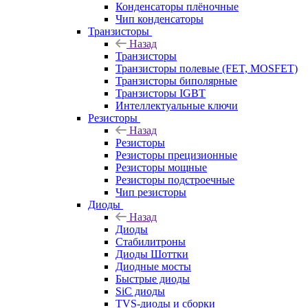
Конденсаторы плёночные
Чип конденсаторы
Транзисторы
Назад
Транзисторы
Транзисторы полевые (FET, MOSFET)
Транзисторы биполярные
Транзисторы IGBT
Интеллектуальные ключи
Резисторы
Назад
Резисторы
Резисторы прецизионные
Резисторы мощные
Резисторы подстроечные
Чип резисторы
Диоды
Назад
Диоды
Стабилитроны
Диоды Шоттки
Диодные мосты
Быстрые диоды
SiC диоды
TVS-диоды и сборки