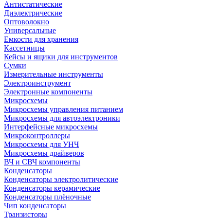
Антистатические
Диэлектрические
Оптоволокно
Универсальные
Емкости для хранения
Кассетницы
Кейсы и ящики для инструментов
Сумки
Измерительные инструменты
Электроинструмент
Электронные компоненты
Микросхемы
Микросхемы управления питанием
Микросхемы для автоэлектроники
Интерфейсные микросхемы
Микроконтроллеры
Микросхемы для УНЧ
Микросхемы драйверов
ВЧ и СВЧ компоненты
Конденсаторы
Конденсаторы электролитические
Конденсаторы керамические
Конденсаторы плёночные
Чип конденсаторы
Транзисторы