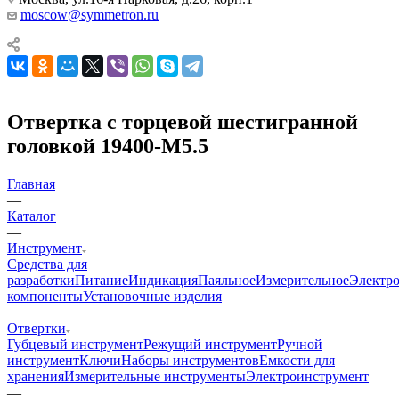
moscow@symmetron.ru
Отвертка с торцевой шестигранной
головкой 19400-M5.5
Главная
—
Каталог
—
Инструмент
Средства для
разработки
Питание
Индикация
Паяльное
Измерительное
Электр
компоненты
Установочные изделия
—
Отвертки
Губцевый инструмент
Режущий инструмент
Ручной
инструмент
Ключи
Наборы инструментов
Емкости для
хранения
Измерительные инструменты
Электроинструмент
—