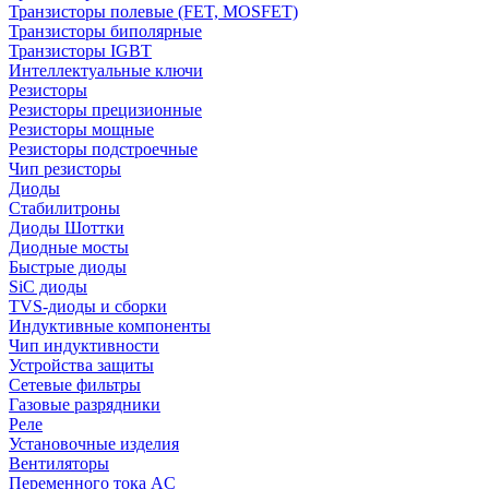
Транзисторы полевые (FET, MOSFET)
Транзисторы биполярные
Транзисторы IGBT
Интеллектуальные ключи
Резисторы
Резисторы прецизионные
Резисторы мощные
Резисторы подстроечные
Чип резисторы
Диоды
Стабилитроны
Диоды Шоттки
Диодные мосты
Быстрые диоды
SiC диоды
TVS-диоды и сборки
Индуктивные компоненты
Чип индуктивности
Устройства защиты
Сетевые фильтры
Газовые разрядники
Реле
Установочные изделия
Вентиляторы
Переменного тока AC