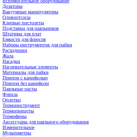
Вспомогательное оборудование
Дозаторы
Вакуумные манипуляторы
Оловоотсосы
Клеевые пистолеты
Подставки для паяльников
Штативы для плат
Емкости для флюсов
Наборы инструментов для пайки
Расходники
Жала
Насадки
Нагревательные элементы
Материалы для пайки
Припои с канифолью
Припои без канифоли
Паяльные пасты
Флюсы
Оплетки
Термоинструмент
Термопинцеты
Термофены
Аксессуары для паяльного оборудования
Измерительное
Мультиметры