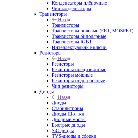
Конденсаторы плёночные
Чип конденсаторы
Транзисторы
Назад
Транзисторы
Транзисторы полевые (FET, MOSFET)
Транзисторы биполярные
Транзисторы IGBT
Интеллектуальные ключи
Резисторы
Назад
Резисторы
Резисторы прецизионные
Резисторы мощные
Резисторы подстроечные
Чип резисторы
Диоды
Назад
Диоды
Стабилитроны
Диоды Шоттки
Диодные мосты
Быстрые диоды
SiC диоды
TVS-диоды и сборки