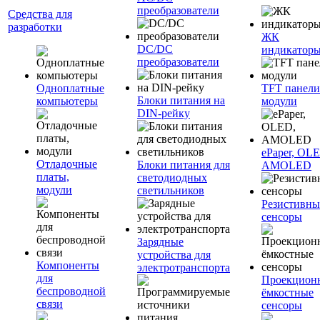
преобразователи
Средства для
разработки
ЖК
DC/DC
индикатор
преобразователи
Одноплатные
TFT панели
Блоки питания на
компьютеры
модули
DIN-рейку
ePaper, OL
Отладочные
Блоки питания для
AMOLED
платы,
светодиодных
модули
светильников
Резистивны
сенсоры
Зарядные
устройства для
Компоненты
электротранспорта
для
Проекцион
беспроводной
ёмкостные
связи
сенсоры