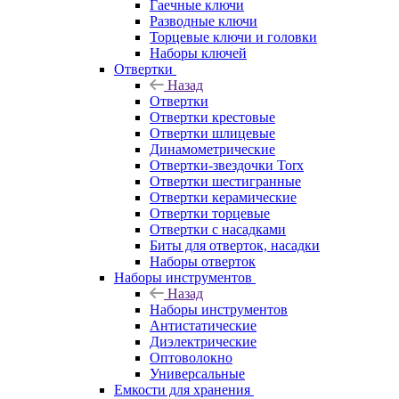
Гаечные ключи
Разводные ключи
Торцевые ключи и головки
Наборы ключей
Отвертки
Назад
Отвертки
Отвертки крестовые
Отвертки шлицевые
Динамометрические
Отвертки-звездочки Torx
Отвертки шестигранные
Отвертки керамические
Отвертки торцевые
Отвертки с насадками
Биты для отверток, насадки
Наборы отверток
Наборы инструментов
Назад
Наборы инструментов
Антистатические
Диэлектрические
Оптоволокно
Универсальные
Емкости для хранения