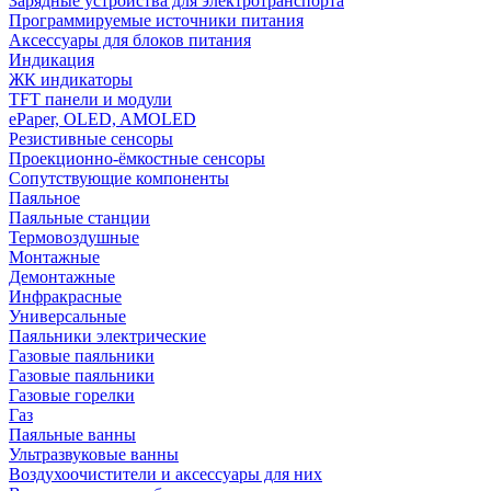
Зарядные устройства для электротранспорта
Программируемые источники питания
Аксессуары для блоков питания
Индикация
ЖК индикаторы
TFT панели и модули
ePaper, OLED, AMOLED
Резистивные сенсоры
Проекционно-ёмкостные сенсоры
Сопутствующие компоненты
Паяльное
Паяльные станции
Термовоздушные
Монтажные
Демонтажные
Инфракрасные
Универсальные
Паяльники электрические
Газовые паяльники
Газовые паяльники
Газовые горелки
Газ
Паяльные ванны
Ультразвуковые ванны
Воздухоочистители и аксессуары для них