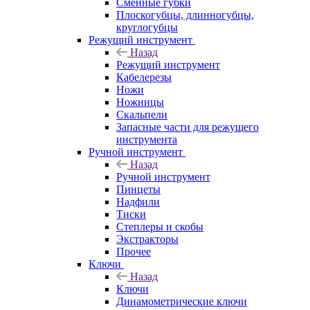
Сменные губки
Плоскогубцы, длинногубцы,
круглогубцы
Режущий инструмент
Назад
Режущий инструмент
Кабелерезы
Ножи
Ножницы
Скальпели
Запасные части для режущего
инструмента
Ручной инструмент
Назад
Ручной инструмент
Пинцеты
Надфили
Тиски
Степлеры и скобы
Экстракторы
Прочее
Ключи
Назад
Ключи
Динамометрические ключи