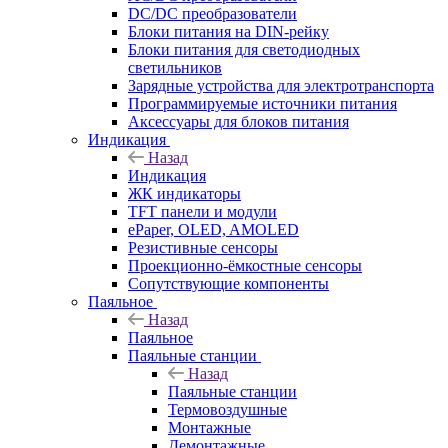
DC/DC преобразователи
Блоки питания на DIN-рейку
Блоки питания для светодиодных
светильников
Зарядные устройства для электротранспорта
Программируемые источники питания
Аксессуары для блоков питания
Индикация
Назад
Индикация
ЖК индикаторы
TFT панели и модули
ePaper, OLED, AMOLED
Резистивные сенсоры
Проекционно-ёмкостные сенсоры
Сопутствующие компоненты
Паяльное
Назад
Паяльное
Паяльные станции
Назад
Паяльные станции
Термовоздушные
Монтажные
Демонтажные