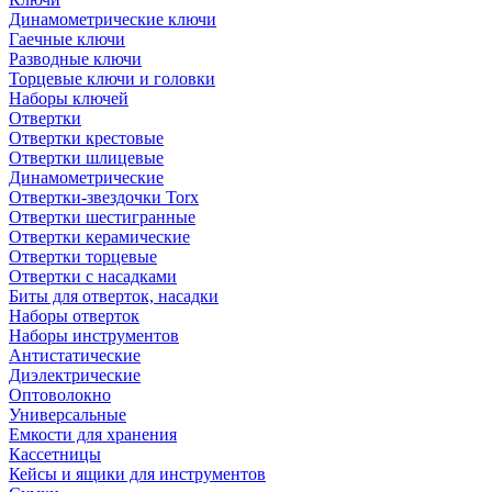
Динамометрические ключи
Гаечные ключи
Разводные ключи
Торцевые ключи и головки
Наборы ключей
Отвертки
Отвертки крестовые
Отвертки шлицевые
Динамометрические
Отвертки-звездочки Torx
Отвертки шестигранные
Отвертки керамические
Отвертки торцевые
Отвертки с насадками
Биты для отверток, насадки
Наборы отверток
Наборы инструментов
Антистатические
Диэлектрические
Оптоволокно
Универсальные
Емкости для хранения
Кассетницы
Кейсы и ящики для инструментов