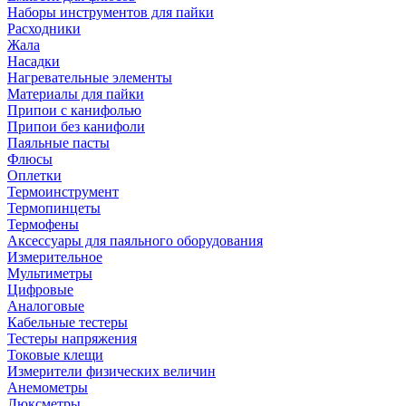
Наборы инструментов для пайки
Расходники
Жала
Насадки
Нагревательные элементы
Материалы для пайки
Припои с канифолью
Припои без канифоли
Паяльные пасты
Флюсы
Оплетки
Термоинструмент
Термопинцеты
Термофены
Аксессуары для паяльного оборудования
Измерительное
Мультиметры
Цифровые
Аналоговые
Кабельные тестеры
Тестеры напряжения
Токовые клещи
Измерители физических величин
Анемометры
Люксметры