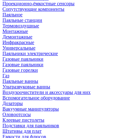
Проекционно-ёмкостные сенсоры
Сопутствующие компоненты
Паяльное
Паяльные станции
Термовоздушные
Монтажные
Демонтажные
Инфракрасные
Универсальные
Паяльники электрические
Газовые паяльники
Газовые паяльники
Газовые горелки
Газ
Паяльные ванны
Ультразвуковые ванны
Воздухоочистители и аксессуары для них
Вспомогательное оборудование
Дозаторы
Вакуумные манипуляторы
Оловоотсосы
Клеевые пистолеты
Подставки для паяльников
Штативы для плат
Емкости для флюсов