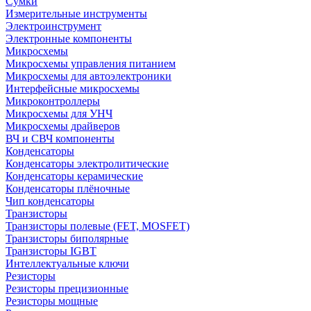
Сумки
Измерительные инструменты
Электроинструмент
Электронные компоненты
Микросхемы
Микросхемы управления питанием
Микросхемы для автоэлектроники
Интерфейсные микросхемы
Микроконтроллеры
Микросхемы для УНЧ
Микросхемы драйверов
ВЧ и СВЧ компоненты
Конденсаторы
Конденсаторы электролитические
Конденсаторы керамические
Конденсаторы плёночные
Чип конденсаторы
Транзисторы
Транзисторы полевые (FET, MOSFET)
Транзисторы биполярные
Транзисторы IGBT
Интеллектуальные ключи
Резисторы
Резисторы прецизионные
Резисторы мощные