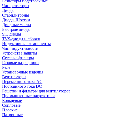
Резисторы подстроечные
Чип резисторы
Диоды
Стабилитроны
Диоды Шоттки
Диодные мосты
Быстрые диоды
SiC диоды
TVS-диоды и сборки
Индуктивные компоненты
Чип индуктивности
Устройства защиты
Сетевые фильтры
Газовые разрядники
Реле
Установочные изделия
Вентиляторы
Переменного тока AC
Постоянного тока DC
Решетки и фильтры для вентиляторов
Промышленные нагреватели
Кольцевые
Сопловые
Плоские
Патронные