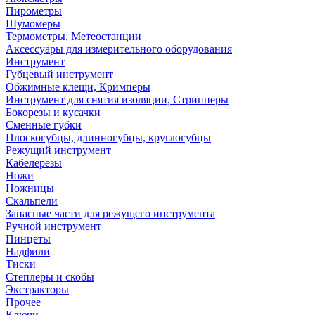
Пирометры
Шумомеры
Термометры, Метеостанции
Аксессуары для измерительного оборудования
Инструмент
Губцевый инструмент
Обжимные клещи, Кримперы
Инструмент для снятия изоляции, Стрипперы
Бокорезы и кусачки
Сменные губки
Плоскогубцы, длинногубцы, круглогубцы
Режущий инструмент
Кабелерезы
Ножи
Ножницы
Скальпели
Запасные части для режущего инструмента
Ручной инструмент
Пинцеты
Надфили
Тиски
Степлеры и скобы
Экстракторы
Прочее
Ключи