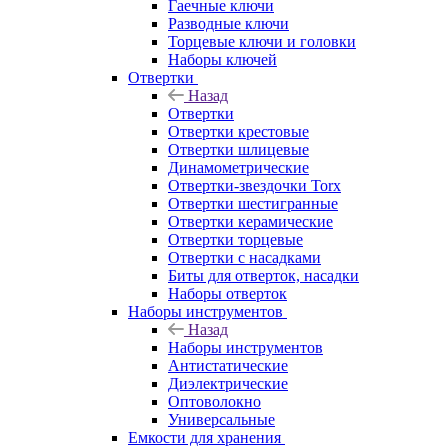
Гаечные ключи
Разводные ключи
Торцевые ключи и головки
Наборы ключей
Отвертки
Назад
Отвертки
Отвертки крестовые
Отвертки шлицевые
Динамометрические
Отвертки-звездочки Torx
Отвертки шестигранные
Отвертки керамические
Отвертки торцевые
Отвертки с насадками
Биты для отверток, насадки
Наборы отверток
Наборы инструментов
Назад
Наборы инструментов
Антистатические
Диэлектрические
Оптоволокно
Универсальные
Емкости для хранения