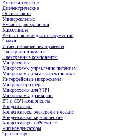
Антистатические
Диэлектрические
Оптоволокно
Универсальные
Емкости для хранения
Кассетницы
Кейсы и ящики для инструментов
Сумки
Измерительные инструменты
Электроинструмент
Электронные компоненты
Микросхемы
Микросхемы управления питанием
Микросхемы для автоэлектроники
Интерфейсные микросхемы
Микроконтроллеры
Микросхемы для УНЧ
Микросхемы драйверов
ВЧ и СВЧ компоненты
Конденсаторы
Конденсаторы электролитические
Конденсаторы керамические
Конденсаторы плёночные
Чип конденсаторы
Транзисторы