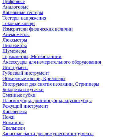
Цифровые
Аналоговые
Кабельные тестеры
Тестеры напряжения
Токовые клещи
Измерители физических величин
Анемометры
Люксметры
Пирометры
Шумомеры
Термометры, Метеостанции
Аксессуары для измерительного оборудования
Инструмент
Губцевый инструмент
Обжимные клещи, Кримперы
Инструмент для снятия изоляции, Стрипперы
Бокорезы и кусачки
Сменные губки
Плоскогубцы, длинногубцы, круглогубцы
Режущий инструмент
Кабелерезы
Ножи
Ножницы
Скальпели
Запасные части для режущего инструмента