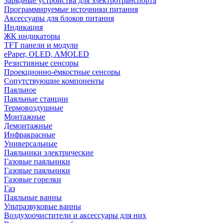
Зарядные устройства для электротранспорта
Программируемые источники питания
Аксессуары для блоков питания
Индикация
ЖК индикаторы
TFT панели и модули
ePaper, OLED, AMOLED
Резистивные сенсоры
Проекционно-ёмкостные сенсоры
Сопутствующие компоненты
Паяльное
Паяльные станции
Термовоздушные
Монтажные
Демонтажные
Инфракрасные
Универсальные
Паяльники электрические
Газовые паяльники
Газовые паяльники
Газовые горелки
Газ
Паяльные ванны
Ультразвуковые ванны
Воздухоочистители и аксессуары для них