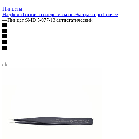
—
Пинцеты
Надфили
Тиски
Степлеры и скобы
Экстракторы
Прочее
—
Пинцет SMD 5-077-13 антистатический