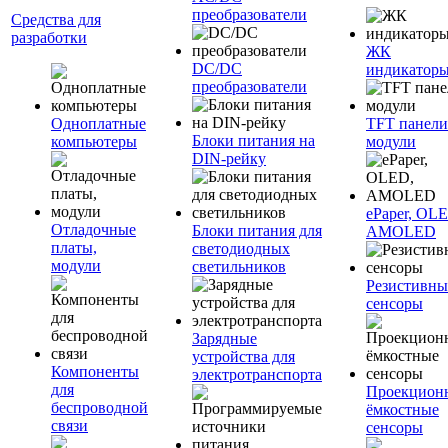
преобразователи
Средства для
разработки
ЖК
DC/DC
индикатор
преобразователи
Одноплатные
TFT панели
Блоки питания на
компьютеры
модули
DIN-рейку
ePaper, OL
Отладочные
Блоки питания для
AMOLED
платы,
светодиодных
модули
светильников
Резистивны
сенсоры
Зарядные
устройства для
Компоненты
электротранспорта
для
Проекцион
беспроводной
ёмкостные
связи
сенсоры