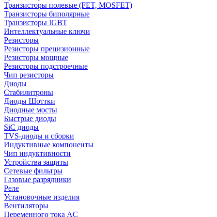
Транзисторы полевые (FET, MOSFET)
Транзисторы биполярные
Транзисторы IGBT
Интеллектуальные ключи
Резисторы
Резисторы прецизионные
Резисторы мощные
Резисторы подстроечные
Чип резисторы
Диоды
Стабилитроны
Диоды Шоттки
Диодные мосты
Быстрые диоды
SiC диоды
TVS-диоды и сборки
Индуктивные компоненты
Чип индуктивности
Устройства защиты
Сетевые фильтры
Газовые разрядники
Реле
Установочные изделия
Вентиляторы
Переменного тока AC