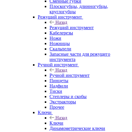
Сменные губки
Плоскогубцы, длинногубцы,
круглогубцы
Режущий инструмент
Назад
Режущий инструмент
Кабелерезы
Ножи
Ножницы
Скальпели
Запасные части для режущего
инструмента
Ручной инструмент
Назад
Ручной инструмент
Пинцеты
Надфили
Тиски
Степлеры и скобы
Экстракторы
Прочее
Ключи
Назад
Ключи
Динамометрические ключи