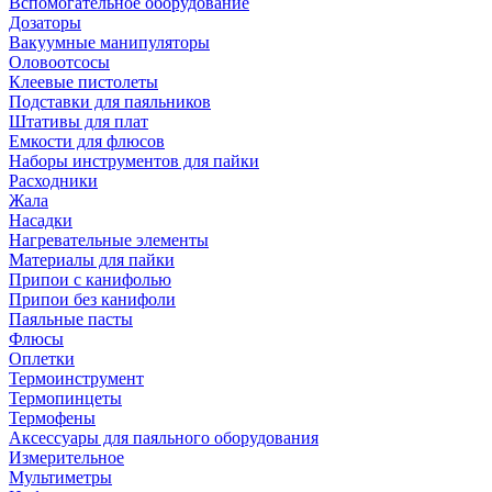
Вспомогательное оборудование
Дозаторы
Вакуумные манипуляторы
Оловоотсосы
Клеевые пистолеты
Подставки для паяльников
Штативы для плат
Емкости для флюсов
Наборы инструментов для пайки
Расходники
Жала
Насадки
Нагревательные элементы
Материалы для пайки
Припои с канифолью
Припои без канифоли
Паяльные пасты
Флюсы
Оплетки
Термоинструмент
Термопинцеты
Термофены
Аксессуары для паяльного оборудования
Измерительное
Мультиметры