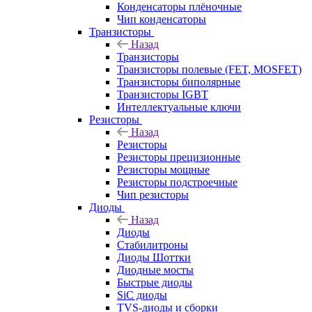
Конденсаторы плёночные
Чип конденсаторы
Транзисторы
Назад
Транзисторы
Транзисторы полевые (FET, MOSFET)
Транзисторы биполярные
Транзисторы IGBT
Интеллектуальные ключи
Резисторы
Назад
Резисторы
Резисторы прецизионные
Резисторы мощные
Резисторы подстроечные
Чип резисторы
Диоды
Назад
Диоды
Стабилитроны
Диоды Шоттки
Диодные мосты
Быстрые диоды
SiC диоды
TVS-диоды и сборки