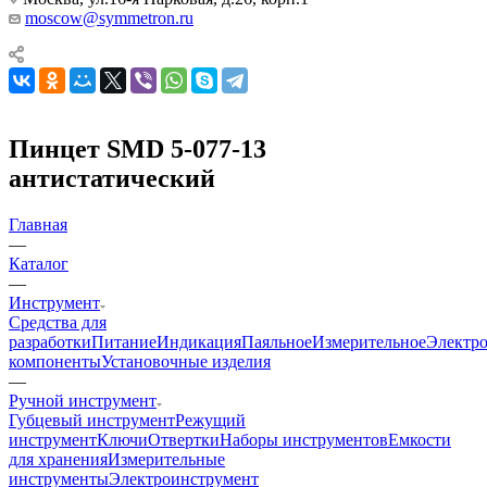
moscow@symmetron.ru
Пинцет SMD 5-077-13
антистатический
Главная
—
Каталог
—
Инструмент
Средства для
разработки
Питание
Индикация
Паяльное
Измерительное
Электр
компоненты
Установочные изделия
—
Ручной инструмент
Губцевый инструмент
Режущий
инструмент
Ключи
Отвертки
Наборы инструментов
Емкости
для хранения
Измерительные
инструменты
Электроинструмент