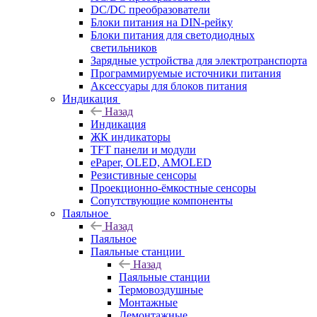
DC/DC преобразователи
Блоки питания на DIN-рейку
Блоки питания для светодиодных
светильников
Зарядные устройства для электротранспорта
Программируемые источники питания
Аксессуары для блоков питания
Индикация
Назад
Индикация
ЖК индикаторы
TFT панели и модули
ePaper, OLED, AMOLED
Резистивные сенсоры
Проекционно-ёмкостные сенсоры
Сопутствующие компоненты
Паяльное
Назад
Паяльное
Паяльные станции
Назад
Паяльные станции
Термовоздушные
Монтажные
Демонтажные