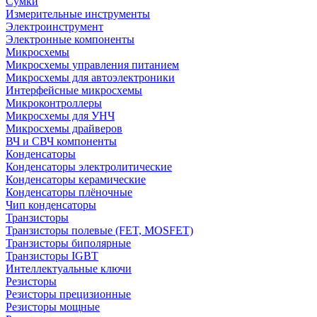
Сумки
Измерительные инструменты
Электроинструмент
Электронные компоненты
Микросхемы
Микросхемы управления питанием
Микросхемы для автоэлектроники
Интерфейсные микросхемы
Микроконтроллеры
Микросхемы для УНЧ
Микросхемы драйверов
ВЧ и СВЧ компоненты
Конденсаторы
Конденсаторы электролитические
Конденсаторы керамические
Конденсаторы плёночные
Чип конденсаторы
Транзисторы
Транзисторы полевые (FET, MOSFET)
Транзисторы биполярные
Транзисторы IGBT
Интеллектуальные ключи
Резисторы
Резисторы прецизионные
Резисторы мощные