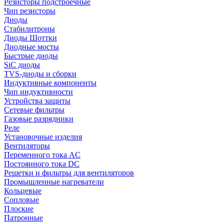
Резисторы подстроечные
Чип резисторы
Диоды
Стабилитроны
Диоды Шоттки
Диодные мосты
Быстрые диоды
SiC диоды
TVS-диоды и сборки
Индуктивные компоненты
Чип индуктивности
Устройства защиты
Сетевые фильтры
Газовые разрядники
Реле
Установочные изделия
Вентиляторы
Переменного тока AC
Постоянного тока DC
Решетки и фильтры для вентиляторов
Промышленные нагреватели
Кольцевые
Сопловые
Плоские
Патронные