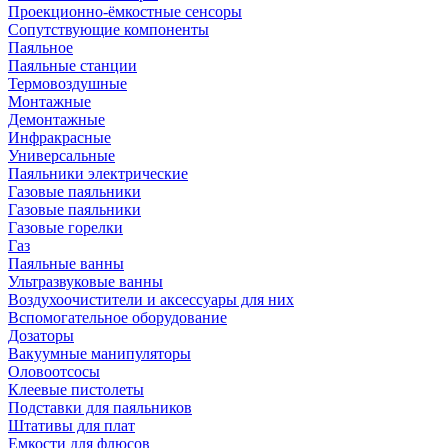
Проекционно-ёмкостные сенсоры
Сопутствующие компоненты
Паяльное
Паяльные станции
Термовоздушные
Монтажные
Демонтажные
Инфракрасные
Универсальные
Паяльники электрические
Газовые паяльники
Газовые паяльники
Газовые горелки
Газ
Паяльные ванны
Ультразвуковые ванны
Воздухоочистители и аксессуары для них
Вспомогательное оборудование
Дозаторы
Вакуумные манипуляторы
Оловоотсосы
Клеевые пистолеты
Подставки для паяльников
Штативы для плат
Емкости для флюсов