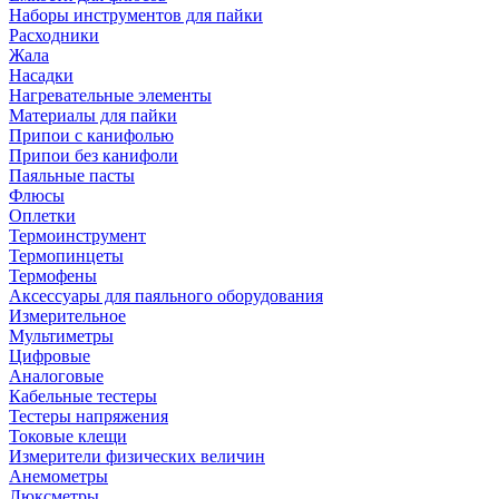
Наборы инструментов для пайки
Расходники
Жала
Насадки
Нагревательные элементы
Материалы для пайки
Припои с канифолью
Припои без канифоли
Паяльные пасты
Флюсы
Оплетки
Термоинструмент
Термопинцеты
Термофены
Аксессуары для паяльного оборудования
Измерительное
Мультиметры
Цифровые
Аналоговые
Кабельные тестеры
Тестеры напряжения
Токовые клещи
Измерители физических величин
Анемометры
Люксметры