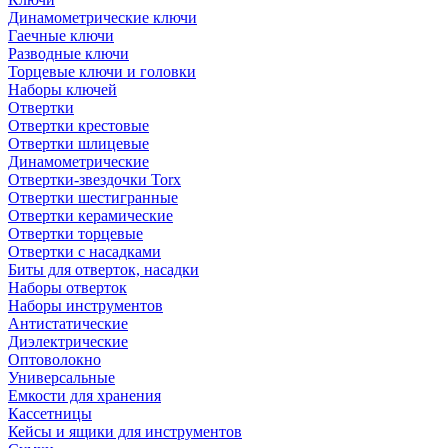
Динамометрические ключи
Гаечные ключи
Разводные ключи
Торцевые ключи и головки
Наборы ключей
Отвертки
Отвертки крестовые
Отвертки шлицевые
Динамометрические
Отвертки-звездочки Torx
Отвертки шестигранные
Отвертки керамические
Отвертки торцевые
Отвертки с насадками
Биты для отверток, насадки
Наборы отверток
Наборы инструментов
Антистатические
Диэлектрические
Оптоволокно
Универсальные
Емкости для хранения
Кассетницы
Кейсы и ящики для инструментов