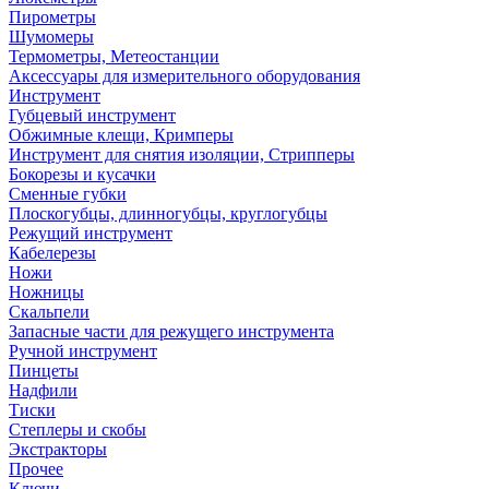
Пирометры
Шумомеры
Термометры, Метеостанции
Аксессуары для измерительного оборудования
Инструмент
Губцевый инструмент
Обжимные клещи, Кримперы
Инструмент для снятия изоляции, Стрипперы
Бокорезы и кусачки
Сменные губки
Плоскогубцы, длинногубцы, круглогубцы
Режущий инструмент
Кабелерезы
Ножи
Ножницы
Скальпели
Запасные части для режущего инструмента
Ручной инструмент
Пинцеты
Надфили
Тиски
Степлеры и скобы
Экстракторы
Прочее
Ключи