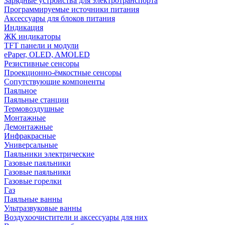
Зарядные устройства для электротранспорта
Программируемые источники питания
Аксессуары для блоков питания
Индикация
ЖК индикаторы
TFT панели и модули
ePaper, OLED, AMOLED
Резистивные сенсоры
Проекционно-ёмкостные сенсоры
Сопутствующие компоненты
Паяльное
Паяльные станции
Термовоздушные
Монтажные
Демонтажные
Инфракрасные
Универсальные
Паяльники электрические
Газовые паяльники
Газовые паяльники
Газовые горелки
Газ
Паяльные ванны
Ультразвуковые ванны
Воздухоочистители и аксессуары для них