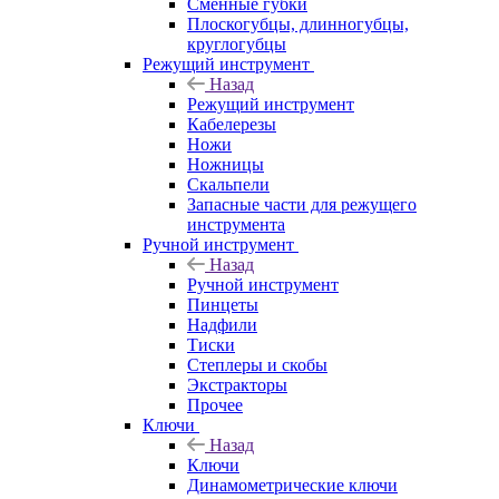
Сменные губки
Плоскогубцы, длинногубцы,
круглогубцы
Режущий инструмент
Назад
Режущий инструмент
Кабелерезы
Ножи
Ножницы
Скальпели
Запасные части для режущего
инструмента
Ручной инструмент
Назад
Ручной инструмент
Пинцеты
Надфили
Тиски
Степлеры и скобы
Экстракторы
Прочее
Ключи
Назад
Ключи
Динамометрические ключи