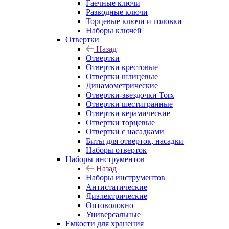
Гаечные ключи
Разводные ключи
Торцевые ключи и головки
Наборы ключей
Отвертки
Назад
Отвертки
Отвертки крестовые
Отвертки шлицевые
Динамометрические
Отвертки-звездочки Torx
Отвертки шестигранные
Отвертки керамические
Отвертки торцевые
Отвертки с насадками
Биты для отверток, насадки
Наборы отверток
Наборы инструментов
Назад
Наборы инструментов
Антистатические
Диэлектрические
Оптоволокно
Универсальные
Емкости для хранения