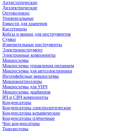
Антистатические
Диэлектрические
Оптоволокно
Универсальные
Емкости для хранения
Кассетницы
Кейсы и ящики для инструментов
Сумки
Измерительные инструменты
Электроинструмент
Электронные компоненты
Микросхемы
Микросхемы управления питанием
Микросхемы для автоэлектроники
Интерфейсные микросхемы
Микроконтроллеры
Микросхемы для УНЧ
Микросхемы драйверов
ВЧ и СВЧ компоненты
Конденсаторы
Конденсаторы электролитические
Конденсаторы керамические
Конденсаторы плёночные
Чип конденсаторы
Транзисторы