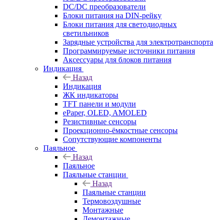
DC/DC преобразователи
Блоки питания на DIN-рейку
Блоки питания для светодиодных
светильников
Зарядные устройства для электротранспорта
Программируемые источники питания
Аксессуары для блоков питания
Индикация
Назад
Индикация
ЖК индикаторы
TFT панели и модули
ePaper, OLED, AMOLED
Резистивные сенсоры
Проекционно-ёмкостные сенсоры
Сопутствующие компоненты
Паяльное
Назад
Паяльное
Паяльные станции
Назад
Паяльные станции
Термовоздушные
Монтажные
Демонтажные