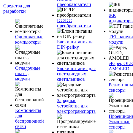
преобразователи
Средства для
разработки
ЖК
DC/DC
индикатор
преобразователи
Одноплатные
TFT панели
Блоки питания на
компьютеры
модули
DIN-рейку
ePaper, OL
Отладочные
Блоки питания для
AMOLED
платы,
светодиодных
модули
светильников
Резистивны
сенсоры
Зарядные
устройства для
Компоненты
электротранспорта
для
Проекцион
беспроводной
ёмкостные
связи
сенсоры