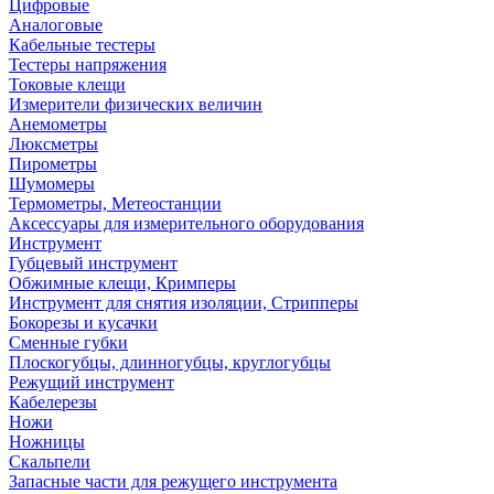
Цифровые
Аналоговые
Кабельные тестеры
Тестеры напряжения
Токовые клещи
Измерители физических величин
Анемометры
Люксметры
Пирометры
Шумомеры
Термометры, Метеостанции
Аксессуары для измерительного оборудования
Инструмент
Губцевый инструмент
Обжимные клещи, Кримперы
Инструмент для снятия изоляции, Стрипперы
Бокорезы и кусачки
Сменные губки
Плоскогубцы, длинногубцы, круглогубцы
Режущий инструмент
Кабелерезы
Ножи
Ножницы
Скальпели
Запасные части для режущего инструмента