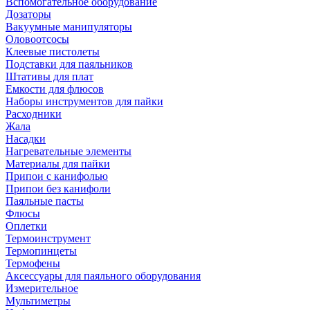
Вспомогательное оборудование
Дозаторы
Вакуумные манипуляторы
Оловоотсосы
Клеевые пистолеты
Подставки для паяльников
Штативы для плат
Емкости для флюсов
Наборы инструментов для пайки
Расходники
Жала
Насадки
Нагревательные элементы
Материалы для пайки
Припои с канифолью
Припои без канифоли
Паяльные пасты
Флюсы
Оплетки
Термоинструмент
Термопинцеты
Термофены
Аксессуары для паяльного оборудования
Измерительное
Мультиметры