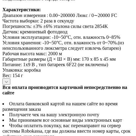
Характеристики:
Диапазон измерения : 0.00~200000 Люкс / 0∼20000 FC
Частота выборки: 2 раза в секунду
Погрешность: ±3% ±6% эталона силы света 2854K
Датчик: кремниевый фотодиод
Условия эксплуатации: -10~50°C, отн. влажность 0~85%
Условия хранения: -10~50°C, отн. влажность от 0~70%.(из
неиспользованного люксметра следует извлечь батарею)
Рабочая высота макс: 2000 м
Габаритные размеры (Д × Ш × В) мм: 170 x 85 x 45 мм
Питание: 1х9 В , тип батареек 6F22 (не включены)
Упаковка: коробка
Вес: 154 г
Вся оплата производится карточкой непосредственно на
сайте
Оплата банковской картой на нашем сайте во время
размещения заказа
Получаете чек на вашу электронную почту
Мы принимаем все основные виды электронных карт
Чтобы оплатить покупку, вас перенаправит на сервер
системы Robokassa, где вы должны ввести номер карты, срок