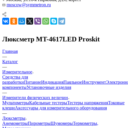
moscow@symmetron.ru
Люксметр MT-4617LED Proskit
Главная
—
Каталог
—
Измерительное
Средства для
разработки
Питание
Индикация
Паяльное
Инструмент
Электронн
компоненты
Установочные изделия
—
Измерители физических величин
Мультиметры
Кабельные тестеры
Тестеры напряжения
Токовые
клещи
Аксессуары для измерительного оборудования
—
Люксметры
Анемометры
Пирометры
Шумомеры
Термометры,