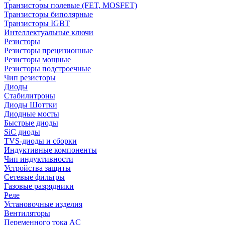
Транзисторы полевые (FET, MOSFET)
Транзисторы биполярные
Транзисторы IGBT
Интеллектуальные ключи
Резисторы
Резисторы прецизионные
Резисторы мощные
Резисторы подстроечные
Чип резисторы
Диоды
Стабилитроны
Диоды Шоттки
Диодные мосты
Быстрые диоды
SiC диоды
TVS-диоды и сборки
Индуктивные компоненты
Чип индуктивности
Устройства защиты
Сетевые фильтры
Газовые разрядники
Реле
Установочные изделия
Вентиляторы
Переменного тока AC