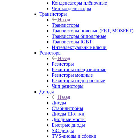
Конденсаторы плёночные
Чип конденсаторы
Транзисторы
Назад
Транзисторы
Транзисторы полевые (FET, MOSFET)
Транзисторы биполярные
Транзисторы IGBT
Интеллектуальные ключи
Резисторы
Назад
Резисторы
Резисторы прецизионные
Резисторы мощные
Резисторы подстроечные
Чип резисторы
Диоды
Назад
Диоды
Стабилитроны
Диоды Шоттки
Диодные мосты
Быстрые диоды
SiC диоды
TVS-диоды и сборки