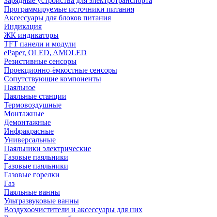
Зарядные устройства для электротранспорта
Программируемые источники питания
Аксессуары для блоков питания
Индикация
ЖК индикаторы
TFT панели и модули
ePaper, OLED, AMOLED
Резистивные сенсоры
Проекционно-ёмкостные сенсоры
Сопутствующие компоненты
Паяльное
Паяльные станции
Термовоздушные
Монтажные
Демонтажные
Инфракрасные
Универсальные
Паяльники электрические
Газовые паяльники
Газовые паяльники
Газовые горелки
Газ
Паяльные ванны
Ультразвуковые ванны
Воздухоочистители и аксессуары для них