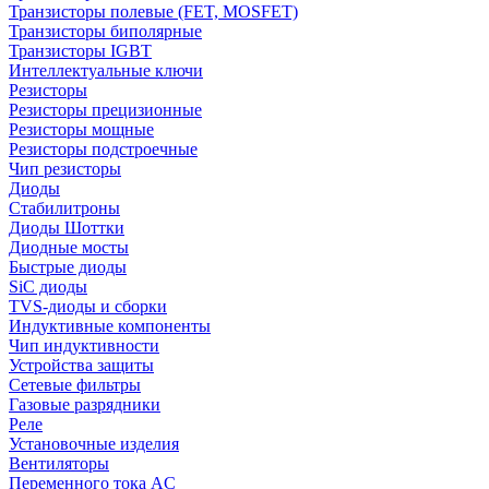
Транзисторы полевые (FET, MOSFET)
Транзисторы биполярные
Транзисторы IGBT
Интеллектуальные ключи
Резисторы
Резисторы прецизионные
Резисторы мощные
Резисторы подстроечные
Чип резисторы
Диоды
Стабилитроны
Диоды Шоттки
Диодные мосты
Быстрые диоды
SiC диоды
TVS-диоды и сборки
Индуктивные компоненты
Чип индуктивности
Устройства защиты
Сетевые фильтры
Газовые разрядники
Реле
Установочные изделия
Вентиляторы
Переменного тока AC