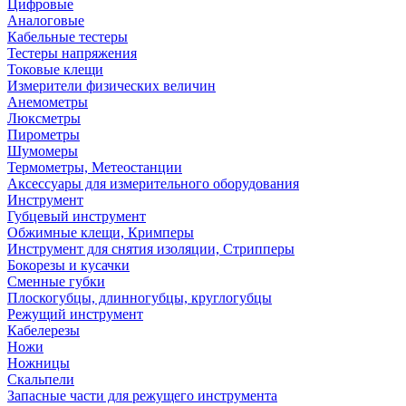
Цифровые
Аналоговые
Кабельные тестеры
Тестеры напряжения
Токовые клещи
Измерители физических величин
Анемометры
Люксметры
Пирометры
Шумомеры
Термометры, Метеостанции
Аксессуары для измерительного оборудования
Инструмент
Губцевый инструмент
Обжимные клещи, Кримперы
Инструмент для снятия изоляции, Стрипперы
Бокорезы и кусачки
Сменные губки
Плоскогубцы, длинногубцы, круглогубцы
Режущий инструмент
Кабелерезы
Ножи
Ножницы
Скальпели
Запасные части для режущего инструмента