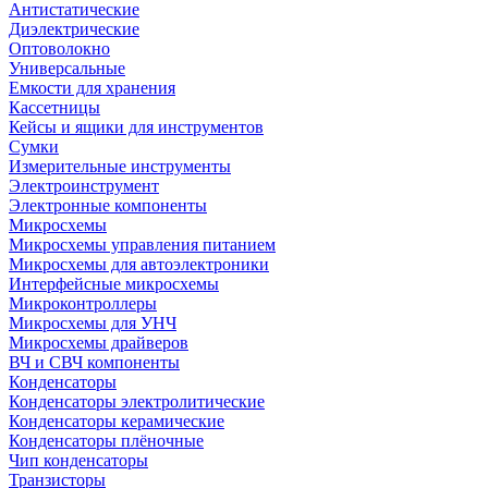
Антистатические
Диэлектрические
Оптоволокно
Универсальные
Емкости для хранения
Кассетницы
Кейсы и ящики для инструментов
Сумки
Измерительные инструменты
Электроинструмент
Электронные компоненты
Микросхемы
Микросхемы управления питанием
Микросхемы для автоэлектроники
Интерфейсные микросхемы
Микроконтроллеры
Микросхемы для УНЧ
Микросхемы драйверов
ВЧ и СВЧ компоненты
Конденсаторы
Конденсаторы электролитические
Конденсаторы керамические
Конденсаторы плёночные
Чип конденсаторы
Транзисторы