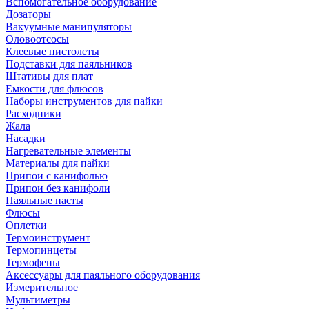
Вспомогательное оборудование
Дозаторы
Вакуумные манипуляторы
Оловоотсосы
Клеевые пистолеты
Подставки для паяльников
Штативы для плат
Емкости для флюсов
Наборы инструментов для пайки
Расходники
Жала
Насадки
Нагревательные элементы
Материалы для пайки
Припои с канифолью
Припои без канифоли
Паяльные пасты
Флюсы
Оплетки
Термоинструмент
Термопинцеты
Термофены
Аксессуары для паяльного оборудования
Измерительное
Мультиметры