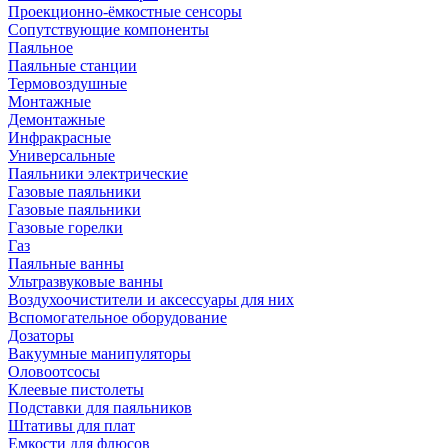
Проекционно-ёмкостные сенсоры
Сопутствующие компоненты
Паяльное
Паяльные станции
Термовоздушные
Монтажные
Демонтажные
Инфракрасные
Универсальные
Паяльники электрические
Газовые паяльники
Газовые паяльники
Газовые горелки
Газ
Паяльные ванны
Ультразвуковые ванны
Воздухоочистители и аксессуары для них
Вспомогательное оборудование
Дозаторы
Вакуумные манипуляторы
Оловоотсосы
Клеевые пистолеты
Подставки для паяльников
Штативы для плат
Емкости для флюсов