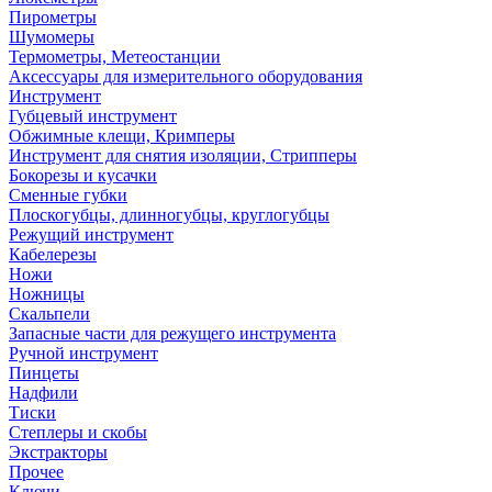
Пирометры
Шумомеры
Термометры, Метеостанции
Аксессуары для измерительного оборудования
Инструмент
Губцевый инструмент
Обжимные клещи, Кримперы
Инструмент для снятия изоляции, Стрипперы
Бокорезы и кусачки
Сменные губки
Плоскогубцы, длинногубцы, круглогубцы
Режущий инструмент
Кабелерезы
Ножи
Ножницы
Скальпели
Запасные части для режущего инструмента
Ручной инструмент
Пинцеты
Надфили
Тиски
Степлеры и скобы
Экстракторы
Прочее
Ключи