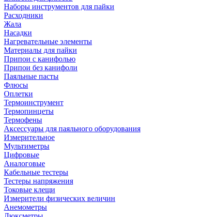
Наборы инструментов для пайки
Расходники
Жала
Насадки
Нагревательные элементы
Материалы для пайки
Припои с канифолью
Припои без канифоли
Паяльные пасты
Флюсы
Оплетки
Термоинструмент
Термопинцеты
Термофены
Аксессуары для паяльного оборудования
Измерительное
Мультиметры
Цифровые
Аналоговые
Кабельные тестеры
Тестеры напряжения
Токовые клещи
Измерители физических величин
Анемометры
Люксметры