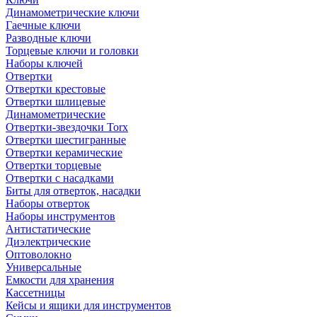
Динамометрические ключи
Гаечные ключи
Разводные ключи
Торцевые ключи и головки
Наборы ключей
Отвертки
Отвертки крестовые
Отвертки шлицевые
Динамометрические
Отвертки-звездочки Torx
Отвертки шестигранные
Отвертки керамические
Отвертки торцевые
Отвертки с насадками
Биты для отверток, насадки
Наборы отверток
Наборы инструментов
Антистатические
Диэлектрические
Оптоволокно
Универсальные
Емкости для хранения
Кассетницы
Кейсы и ящики для инструментов