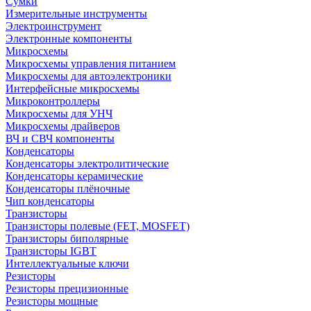
Сумки
Измерительные инструменты
Электроинструмент
Электронные компоненты
Микросхемы
Микросхемы управления питанием
Микросхемы для автоэлектроники
Интерфейсные микросхемы
Микроконтроллеры
Микросхемы для УНЧ
Микросхемы драйверов
ВЧ и СВЧ компоненты
Конденсаторы
Конденсаторы электролитические
Конденсаторы керамические
Конденсаторы плёночные
Чип конденсаторы
Транзисторы
Транзисторы полевые (FET, MOSFET)
Транзисторы биполярные
Транзисторы IGBT
Интеллектуальные ключи
Резисторы
Резисторы прецизионные
Резисторы мощные