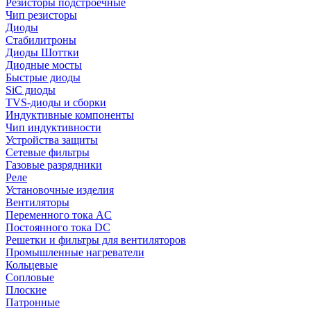
Резисторы подстроечные
Чип резисторы
Диоды
Стабилитроны
Диоды Шоттки
Диодные мосты
Быстрые диоды
SiC диоды
TVS-диоды и сборки
Индуктивные компоненты
Чип индуктивности
Устройства защиты
Сетевые фильтры
Газовые разрядники
Реле
Установочные изделия
Вентиляторы
Переменного тока AC
Постоянного тока DC
Решетки и фильтры для вентиляторов
Промышленные нагреватели
Кольцевые
Сопловые
Плоские
Патронные