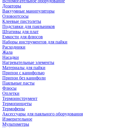
Вспомогательное оборудование
Дозаторы
Вакуумные манипуляторы
Оловоотсосы
Клеевые пистолеты
Подставки для паяльников
Штативы для плат
Емкости для флюсов
Наборы инструментов для пайки
Расходники
Жала
Насадки
Нагревательные элементы
Материалы для пайки
Припои с канифолью
Припои без канифоли
Паяльные пасты
Флюсы
Оплетки
Термоинструмент
Термопинцеты
Термофены
Аксессуары для паяльного оборудования
Измерительное
Мультиметры