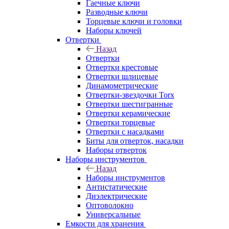
Гаечные ключи
Разводные ключи
Торцевые ключи и головки
Наборы ключей
Отвертки
Назад
Отвертки
Отвертки крестовые
Отвертки шлицевые
Динамометрические
Отвертки-звездочки Torx
Отвертки шестигранные
Отвертки керамические
Отвертки торцевые
Отвертки с насадками
Биты для отверток, насадки
Наборы отверток
Наборы инструментов
Назад
Наборы инструментов
Антистатические
Диэлектрические
Оптоволокно
Универсальные
Емкости для хранения