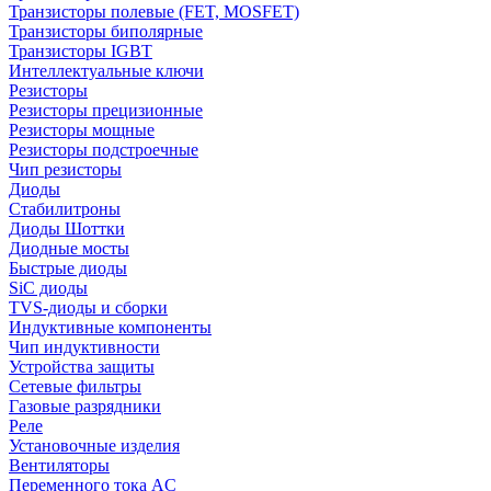
Транзисторы полевые (FET, MOSFET)
Транзисторы биполярные
Транзисторы IGBT
Интеллектуальные ключи
Резисторы
Резисторы прецизионные
Резисторы мощные
Резисторы подстроечные
Чип резисторы
Диоды
Стабилитроны
Диоды Шоттки
Диодные мосты
Быстрые диоды
SiC диоды
TVS-диоды и сборки
Индуктивные компоненты
Чип индуктивности
Устройства защиты
Сетевые фильтры
Газовые разрядники
Реле
Установочные изделия
Вентиляторы
Переменного тока AC