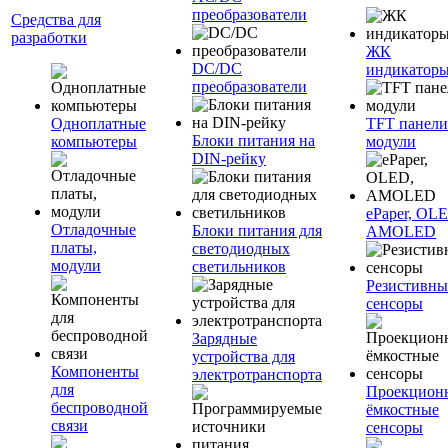
преобразователи
Средства для
разработки
ЖК
DC/DC
индикатор
преобразователи
Одноплатные
TFT панели
Блоки питания на
компьютеры
модули
DIN-рейку
ePaper, OL
Отладочные
Блоки питания для
AMOLED
платы,
светодиодных
модули
светильников
Резистивны
сенсоры
Зарядные
устройства для
Компоненты
электротранспорта
для
Проекцион
беспроводной
ёмкостные
связи
сенсоры