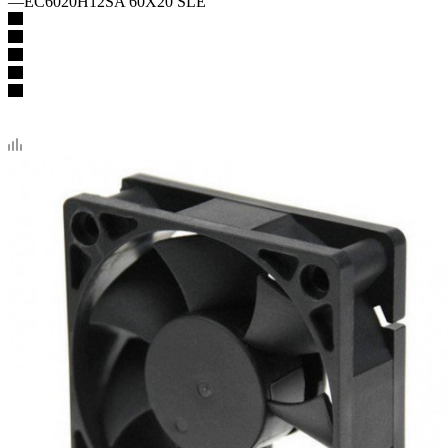
—
EC6020H12SA 60X20 SLE