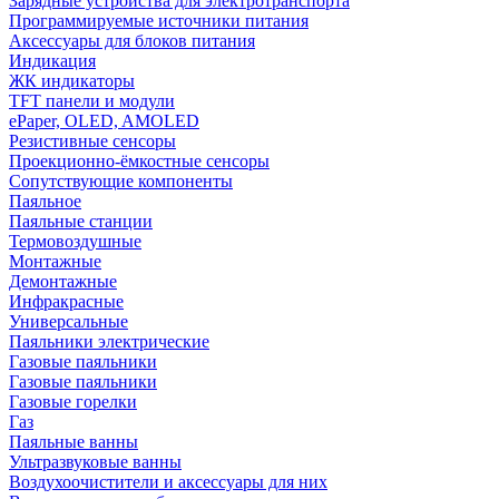
Зарядные устройства для электротранспорта
Программируемые источники питания
Аксессуары для блоков питания
Индикация
ЖК индикаторы
TFT панели и модули
ePaper, OLED, AMOLED
Резистивные сенсоры
Проекционно-ёмкостные сенсоры
Сопутствующие компоненты
Паяльное
Паяльные станции
Термовоздушные
Монтажные
Демонтажные
Инфракрасные
Универсальные
Паяльники электрические
Газовые паяльники
Газовые паяльники
Газовые горелки
Газ
Паяльные ванны
Ультразвуковые ванны
Воздухоочистители и аксессуары для них