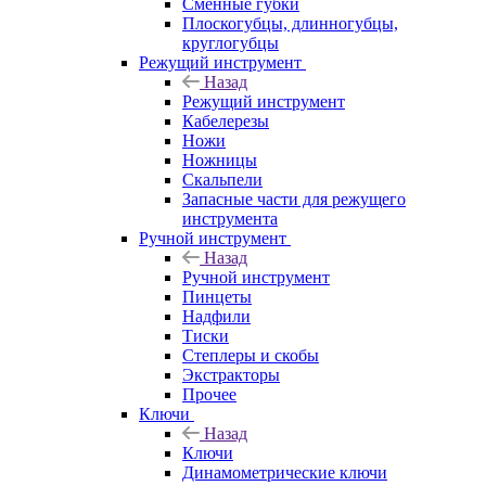
Сменные губки
Плоскогубцы, длинногубцы,
круглогубцы
Режущий инструмент
Назад
Режущий инструмент
Кабелерезы
Ножи
Ножницы
Скальпели
Запасные части для режущего
инструмента
Ручной инструмент
Назад
Ручной инструмент
Пинцеты
Надфили
Тиски
Степлеры и скобы
Экстракторы
Прочее
Ключи
Назад
Ключи
Динамометрические ключи