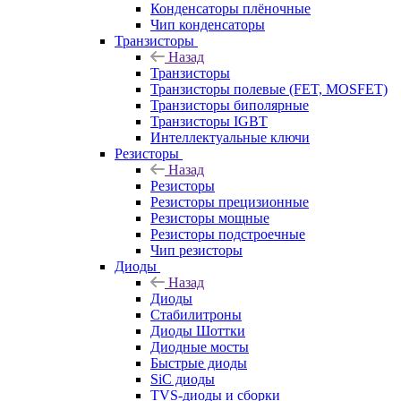
Конденсаторы плёночные
Чип конденсаторы
Транзисторы
Назад
Транзисторы
Транзисторы полевые (FET, MOSFET)
Транзисторы биполярные
Транзисторы IGBT
Интеллектуальные ключи
Резисторы
Назад
Резисторы
Резисторы прецизионные
Резисторы мощные
Резисторы подстроечные
Чип резисторы
Диоды
Назад
Диоды
Стабилитроны
Диоды Шоттки
Диодные мосты
Быстрые диоды
SiC диоды
TVS-диоды и сборки