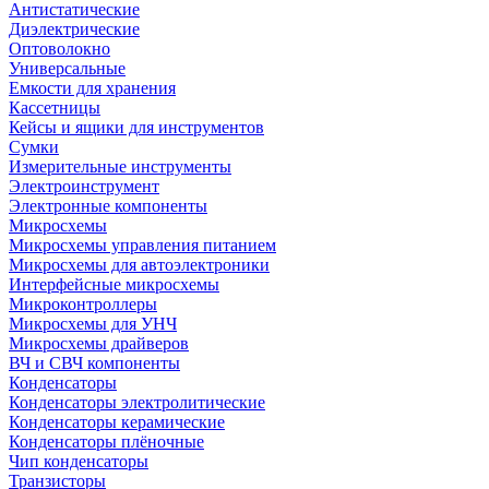
Антистатические
Диэлектрические
Оптоволокно
Универсальные
Емкости для хранения
Кассетницы
Кейсы и ящики для инструментов
Сумки
Измерительные инструменты
Электроинструмент
Электронные компоненты
Микросхемы
Микросхемы управления питанием
Микросхемы для автоэлектроники
Интерфейсные микросхемы
Микроконтроллеры
Микросхемы для УНЧ
Микросхемы драйверов
ВЧ и СВЧ компоненты
Конденсаторы
Конденсаторы электролитические
Конденсаторы керамические
Конденсаторы плёночные
Чип конденсаторы
Транзисторы