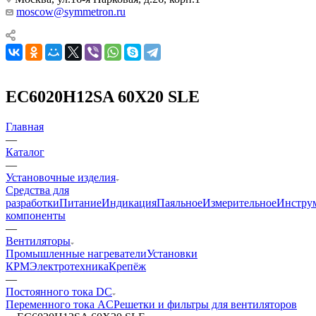
moscow@symmetron.ru
EC6020H12SA 60X20 SLE
Главная
—
Каталог
—
Установочные изделия
Средства для
разработки
Питание
Индикация
Паяльное
Измерительное
Инстру
компоненты
—
Вентиляторы
Промышленные нагреватели
Установки
КРМ
Электротехника
Крепёж
—
Постоянного тока DC
Переменного тока AC
Решетки и фильтры для вентиляторов