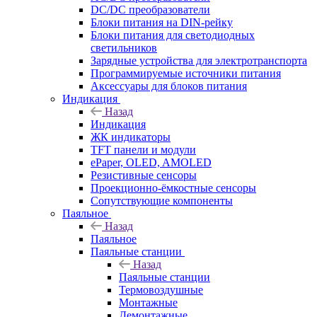
DC/DC преобразователи
Блоки питания на DIN-рейку
Блоки питания для светодиодных
светильников
Зарядные устройства для электротранспорта
Программируемые источники питания
Аксессуары для блоков питания
Индикация
Назад
Индикация
ЖК индикаторы
TFT панели и модули
ePaper, OLED, AMOLED
Резистивные сенсоры
Проекционно-ёмкостные сенсоры
Сопутствующие компоненты
Паяльное
Назад
Паяльное
Паяльные станции
Назад
Паяльные станции
Термовоздушные
Монтажные
Демонтажные