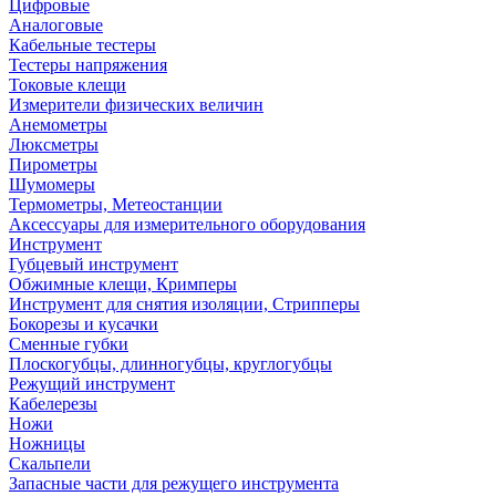
Цифровые
Аналоговые
Кабельные тестеры
Тестеры напряжения
Токовые клещи
Измерители физических величин
Анемометры
Люксметры
Пирометры
Шумомеры
Термометры, Метеостанции
Аксессуары для измерительного оборудования
Инструмент
Губцевый инструмент
Обжимные клещи, Кримперы
Инструмент для снятия изоляции, Стрипперы
Бокорезы и кусачки
Сменные губки
Плоскогубцы, длинногубцы, круглогубцы
Режущий инструмент
Кабелерезы
Ножи
Ножницы
Скальпели
Запасные части для режущего инструмента