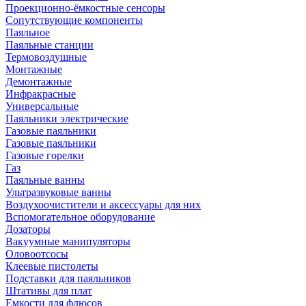
Проекционно-ёмкостные сенсоры
Сопутствующие компоненты
Паяльное
Паяльные станции
Термовоздушные
Монтажные
Демонтажные
Инфракрасные
Универсальные
Паяльники электрические
Газовые паяльники
Газовые паяльники
Газовые горелки
Газ
Паяльные ванны
Ультразвуковые ванны
Воздухоочистители и аксессуары для них
Вспомогательное оборудование
Дозаторы
Вакуумные манипуляторы
Оловоотсосы
Клеевые пистолеты
Подставки для паяльников
Штативы для плат
Емкости для флюсов