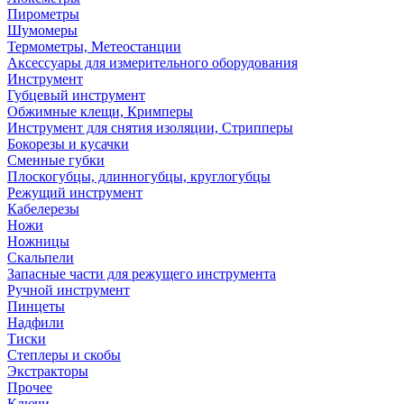
Пирометры
Шумомеры
Термометры, Метеостанции
Аксессуары для измерительного оборудования
Инструмент
Губцевый инструмент
Обжимные клещи, Кримперы
Инструмент для снятия изоляции, Стрипперы
Бокорезы и кусачки
Сменные губки
Плоскогубцы, длинногубцы, круглогубцы
Режущий инструмент
Кабелерезы
Ножи
Ножницы
Скальпели
Запасные части для режущего инструмента
Ручной инструмент
Пинцеты
Надфили
Тиски
Степлеры и скобы
Экстракторы
Прочее
Ключи