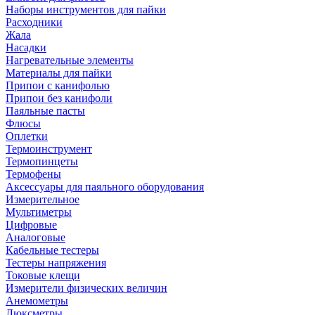
Наборы инструментов для пайки
Расходники
Жала
Насадки
Нагревательные элементы
Материалы для пайки
Припои с канифолью
Припои без канифоли
Паяльные пасты
Флюсы
Оплетки
Термоинструмент
Термопинцеты
Термофены
Аксессуары для паяльного оборудования
Измерительное
Мультиметры
Цифровые
Аналоговые
Кабельные тестеры
Тестеры напряжения
Токовые клещи
Измерители физических величин
Анемометры
Люксметры