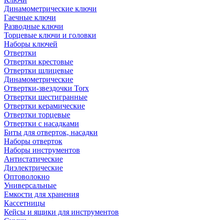
Динамометрические ключи
Гаечные ключи
Разводные ключи
Торцевые ключи и головки
Наборы ключей
Отвертки
Отвертки крестовые
Отвертки шлицевые
Динамометрические
Отвертки-звездочки Torx
Отвертки шестигранные
Отвертки керамические
Отвертки торцевые
Отвертки с насадками
Биты для отверток, насадки
Наборы отверток
Наборы инструментов
Антистатические
Диэлектрические
Оптоволокно
Универсальные
Емкости для хранения
Кассетницы
Кейсы и ящики для инструментов