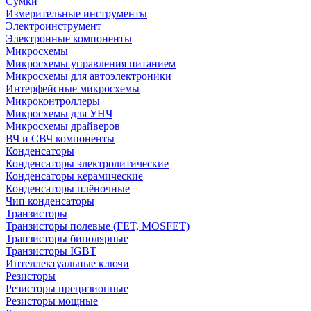
Сумки
Измерительные инструменты
Электроинструмент
Электронные компоненты
Микросхемы
Микросхемы управления питанием
Микросхемы для автоэлектроники
Интерфейсные микросхемы
Микроконтроллеры
Микросхемы для УНЧ
Микросхемы драйверов
ВЧ и СВЧ компоненты
Конденсаторы
Конденсаторы электролитические
Конденсаторы керамические
Конденсаторы плёночные
Чип конденсаторы
Транзисторы
Транзисторы полевые (FET, MOSFET)
Транзисторы биполярные
Транзисторы IGBT
Интеллектуальные ключи
Резисторы
Резисторы прецизионные
Резисторы мощные