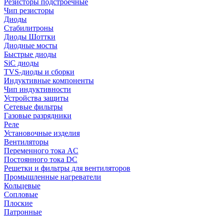
Резисторы подстроечные
Чип резисторы
Диоды
Стабилитроны
Диоды Шоттки
Диодные мосты
Быстрые диоды
SiC диоды
TVS-диоды и сборки
Индуктивные компоненты
Чип индуктивности
Устройства защиты
Сетевые фильтры
Газовые разрядники
Реле
Установочные изделия
Вентиляторы
Переменного тока AC
Постоянного тока DC
Решетки и фильтры для вентиляторов
Промышленные нагреватели
Кольцевые
Сопловые
Плоские
Патронные