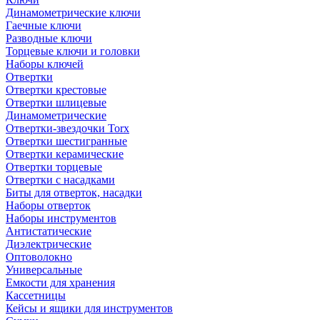
Динамометрические ключи
Гаечные ключи
Разводные ключи
Торцевые ключи и головки
Наборы ключей
Отвертки
Отвертки крестовые
Отвертки шлицевые
Динамометрические
Отвертки-звездочки Torx
Отвертки шестигранные
Отвертки керамические
Отвертки торцевые
Отвертки с насадками
Биты для отверток, насадки
Наборы отверток
Наборы инструментов
Антистатические
Диэлектрические
Оптоволокно
Универсальные
Емкости для хранения
Кассетницы
Кейсы и ящики для инструментов