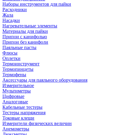
Наборы инструментов для пайки
Расходники
Жала
Насадки
Нагревательные элементы
Материалы для пайки
Припои с канифолью
Припои без канифоли
Паяльные пасты
Флюсы
Оплетки
Термоинструмент
Термопинцеты
Термофены
Аксессуары для паяльного оборудования
Измерительное
Мультиметры
Цифровые
Аналоговые
Кабельные тестеры
Тестеры напряжения
Токовые клещи
Измерители физических величин
Анемометры
Люксметры