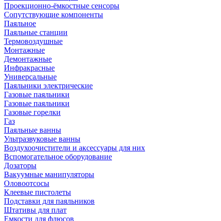
Проекционно-ёмкостные сенсоры
Сопутствующие компоненты
Паяльное
Паяльные станции
Термовоздушные
Монтажные
Демонтажные
Инфракрасные
Универсальные
Паяльники электрические
Газовые паяльники
Газовые паяльники
Газовые горелки
Газ
Паяльные ванны
Ультразвуковые ванны
Воздухоочистители и аксессуары для них
Вспомогательное оборудование
Дозаторы
Вакуумные манипуляторы
Оловоотсосы
Клеевые пистолеты
Подставки для паяльников
Штативы для плат
Емкости для флюсов