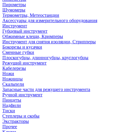
Пирометры
Шумомеры
Термометры, Метеостанции
Аксессуары для измерительного оборудования
Инструмент
Губцевый инструмент
Обжимные клещи, Кримперы
Инструмент для снятия изоляции, Стрипперы
Бокорезы и кусачки
Сменные губки
Плоскогубцы, длинногубцы, круглогубцы
Режущий инструмент
Кабелерезы
Ножи
Ножницы
Скальпели
Запасные части для режущего инструмента
Ручной инструмент
Пинцеты
Надфили
Тиски
Степлеры и скобы
Экстракторы
Прочее
Ключи