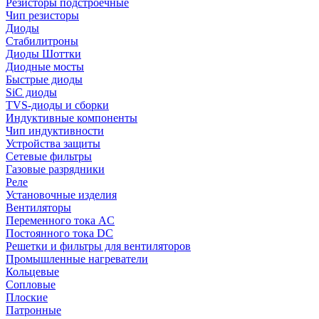
Резисторы подстроечные
Чип резисторы
Диоды
Стабилитроны
Диоды Шоттки
Диодные мосты
Быстрые диоды
SiC диоды
TVS-диоды и сборки
Индуктивные компоненты
Чип индуктивности
Устройства защиты
Сетевые фильтры
Газовые разрядники
Реле
Установочные изделия
Вентиляторы
Переменного тока AC
Постоянного тока DC
Решетки и фильтры для вентиляторов
Промышленные нагреватели
Кольцевые
Сопловые
Плоские
Патронные