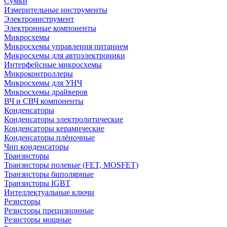
Сумки
Измерительные инструменты
Электроинструмент
Электронные компоненты
Микросхемы
Микросхемы управления питанием
Микросхемы для автоэлектроники
Интерфейсные микросхемы
Микроконтроллеры
Микросхемы для УНЧ
Микросхемы драйверов
ВЧ и СВЧ компоненты
Конденсаторы
Конденсаторы электролитические
Конденсаторы керамические
Конденсаторы плёночные
Чип конденсаторы
Транзисторы
Транзисторы полевые (FET, MOSFET)
Транзисторы биполярные
Транзисторы IGBT
Интеллектуальные ключи
Резисторы
Резисторы прецизионные
Резисторы мощные