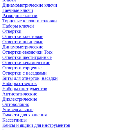
Динамометрические ключи
Гаечные ключи
Разводные ключи
Торцевые ключи и головки
Наборы ключей
Отвертки
Отвертки крестовые
Отвертки шлицевые
Динамометрические
Отвертки-звездочки Torx
Отвертки шестигранные
Отвертки керамические
Отвертки торцевые
Отвертки с насадками
Биты для отверток, насадки
Наборы отверток
Наборы инструментов
Антистатические
Диэлектрические
Оптоволокно
Универсальные
Емкости для хранения
Кассетницы
Кейсы и ящики для инструментов