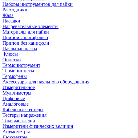
Наборы инструментов для пайки
Расходники
Жала
Насадки
Нагревательные элементы
Материалы для пайки
Припои с канифолью
Припои без канифоли
Паяльные пасты
Флюсы
Оплетки
Термоинструмент
Термопинцеты
Термофены
Аксессуары для паяльного оборудования
Измерительное
Мультиметры
Цифровые
Аналоговые
Кабельные тестеры
Тестеры напряжения
Токовые клещи
Измерители физических величин
Анемометры
Люксметры