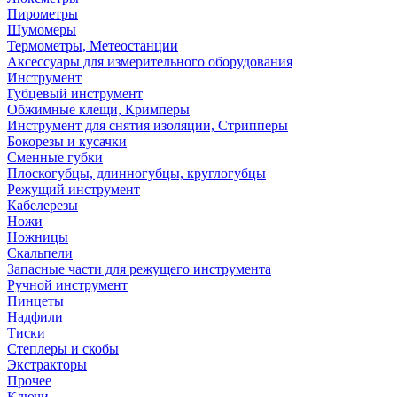
Пирометры
Шумомеры
Термометры, Метеостанции
Аксессуары для измерительного оборудования
Инструмент
Губцевый инструмент
Обжимные клещи, Кримперы
Инструмент для снятия изоляции, Стрипперы
Бокорезы и кусачки
Сменные губки
Плоскогубцы, длинногубцы, круглогубцы
Режущий инструмент
Кабелерезы
Ножи
Ножницы
Скальпели
Запасные части для режущего инструмента
Ручной инструмент
Пинцеты
Надфили
Тиски
Степлеры и скобы
Экстракторы
Прочее
Ключи