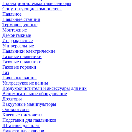
Проекционно-ёмкостные сенсоры
Сопутствующие компоненты
Паяльное
Паяльные станции
Термовоздушные
Монтажные
Демонтажные
Инфракрасные
Универсальные
Паяльники электрические
Газовые паяльники
Газовые паяльники
Газовые горелки
Газ
Паяльные ванны
Ультразвуковые ванны
Воздухоочистители и аксессуары для них
Вспомогательное оборудование
Дозаторы
Вакуумные манипуляторы
Оловоотсосы
Клеевые пистолеты
Подставки для паяльников
Штативы для плат
Емкости для флюсов