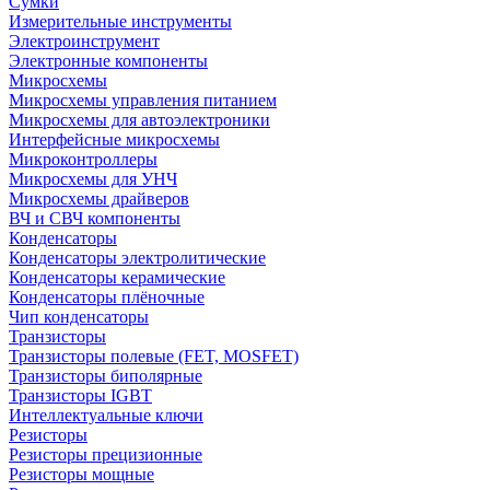
Сумки
Измерительные инструменты
Электроинструмент
Электронные компоненты
Микросхемы
Микросхемы управления питанием
Микросхемы для автоэлектроники
Интерфейсные микросхемы
Микроконтроллеры
Микросхемы для УНЧ
Микросхемы драйверов
ВЧ и СВЧ компоненты
Конденсаторы
Конденсаторы электролитические
Конденсаторы керамические
Конденсаторы плёночные
Чип конденсаторы
Транзисторы
Транзисторы полевые (FET, MOSFET)
Транзисторы биполярные
Транзисторы IGBT
Интеллектуальные ключи
Резисторы
Резисторы прецизионные
Резисторы мощные