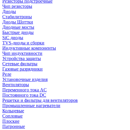
Резисторы подстроечные
Чип резисторы
Диоды
Стабилитроны
Диоды Шоттки
Диодные мосты
Быстрые диоды
SiC диоды
TVS-диоды и сборки
Индуктивные компоненты
Чип индуктивности
Устройства защиты
Сетевые фильтры
Газовые разрядники
Реле
Установочные изделия
Вентиляторы
Переменного тока AC
Постоянного тока DC
Решетки и фильтры для вентиляторов
Промышленные нагреватели
Кольцевые
Сопловые
Плоские
Патронные